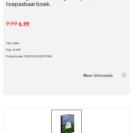
toepasbaar boek.
9,99
6,99
Titel:
Stilte
Prijs:
€ 6,99
Productcode:
9200000081707610