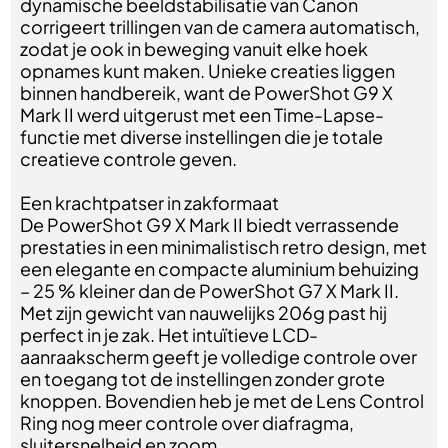
dynamische beeldstabilisatie van Canon
corrigeert trillingen van de camera automatisch,
zodat je ook in beweging vanuit elke hoek
opnames kunt maken. Unieke creaties liggen
binnen handbereik, want de PowerShot G9 X
Mark II werd uitgerust met een Time-Lapse-
functie met diverse instellingen die je totale
creatieve controle geven.
Een krachtpatser in zakformaat
De PowerShot G9 X Mark II biedt verrassende
prestaties in een minimalistisch retro design, met
een elegante en compacte aluminium behuizing
– 25 % kleiner dan de PowerShot G7 X Mark II.
Met zijn gewicht van nauwelijks 206g past hij
perfect in je zak. Het intuïtieve LCD-
aanraakscherm geeft je volledige controle over
en toegang tot de instellingen zonder grote
knoppen. Bovendien heb je met de Lens Control
Ring nog meer controle over diafragma,
sluitersnelheid en zoom.