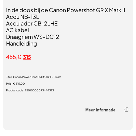
In de doos bij de Canon Powershot G9 X Mark II
Accu NB-13L
Acculader CB-2LHE
AC kabel
Draagriem WS-DC12
Handleiding
455,0
315
Titel:
Canon PowerShot G9X Mark II - Zwart
Prijs:
€ 315,00
Productcode:
9200000073444393