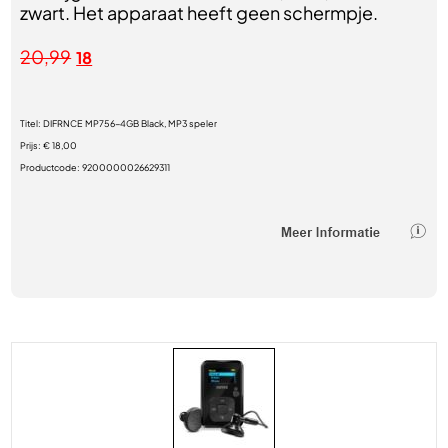
zwart. Het apparaat heeft geen schermpje.
20,99
18
Titel:
DIFRNCE MP756-4GB Black, MP3 speler
Prijs:
€ 18,00
Productcode:
9200000026629311