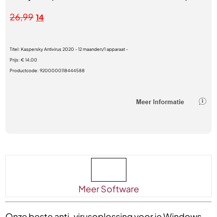
26,99
14
Titel:
Kaspersky Antivirus 2020 - 12 maanden/1 apparaat -
Prijs:
€ 14,00
Productcode:
9200000118444588
Meer Software
Onze beste anti-virusoplossing voor je Windows