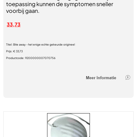
toepassing kunnen de symptomen sneller
voorbij gaan.
33,73
Titel:
Bite away - het enige echte gekeurde origineel
Prijs:
€ 33,73
Productcode:
9200000007070756