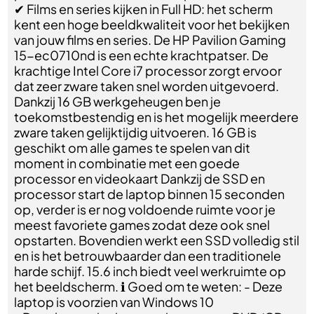
✔ Films en series kijken in Full HD: het scherm
kent een hoge beeldkwaliteit voor het bekijken
van jouw films en series. De HP Pavilion Gaming
15-ec0710nd is een echte krachtpatser. De
krachtige Intel Core i7 processor zorgt ervoor
dat zeer zware taken snel worden uitgevoerd.
Dankzij 16 GB werkgeheugen ben je
toekomstbestendig en is het mogelijk meerdere
zware taken gelijktijdig uitvoeren. 16 GB is
geschikt om alle games te spelen van dit
moment in combinatie met een goede
processor en videokaart Dankzij de SSD en
processor start de laptop binnen 15 seconden
op, verder is er nog voldoende ruimte voor je
meest favoriete games zodat deze ook snel
opstarten. Bovendien werkt een SSD volledig stil
en is het betrouwbaarder dan een traditionele
harde schijf. 15.6 inch biedt veel werkruimte op
het beeldscherm. ℹ Goed om te weten: - Deze
laptop is voorzien van Windows 10