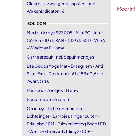
Clearblue Zwangerschapstest met
Meer inf
Wekenindicator - 6
BOL.COM
Medion Akoya S23005 - Mini PC - Intel
Core i5 - 8 GB RAM - 512 GB SSD - VESA
- Windows 11 Home
Garneerspuit, incl. 6 spuitmondjes
LifeGoods Yoga Mat - Draagriem - Anti
Slip - Extra Dik (6 mm) - 61 x 183 x 0,6 cm -
Zwart/Grijs
Hielspoor Zooltjes - Blauw
Socrates op sneakers
Ozocozy - Lichtsnoer buiten -
Lichtslinger - Lampjes slinger buiten -
Prikkabel 10M - Tuinverlichting 1Watt LED
- Warme sfeerverlichting 2700K -