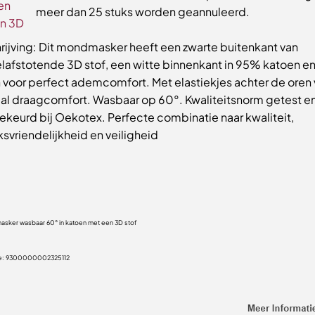
meer dan 25 stuks worden geannuleerd.
ijving: Dit mondmasker heeft een zwarte buitenkant van
lafstotende 3D stof, een witte binnenkant in 95% katoen e
n voor perfect ademcomfort. Met elastiekjes achter de oren
al draagcomfort. Wasbaar op 60°. Kwaliteitsnorm getest e
keurd bij Oekotex. Perfecte combinatie naar kwaliteit,
svriendelijkheid en veiligheid
sker wasbaar 60° in katoen met een 3D stof
e:
9300000002325112