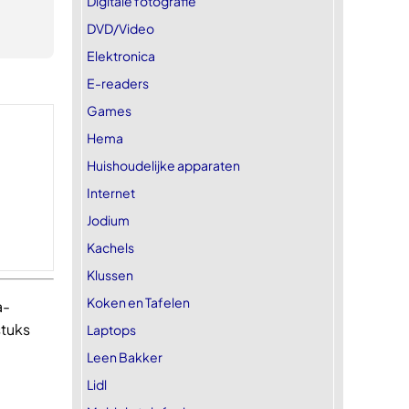
Digitale fotografie
DVD/Video
Elektronica
E-readers
Games
Hema
Huishoudelijke apparaten
Internet
Jodium
Kachels
Klussen
Koken en Tafelen
a-
stuks
Laptops
.
Leen Bakker
Lidl