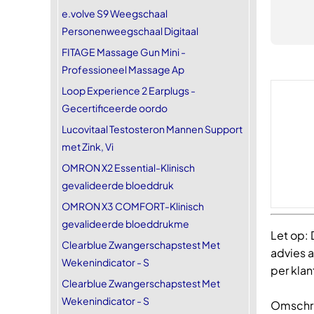
e.volve S9 Weegschaal
Personenweegschaal Digitaal
FITAGE Massage Gun Mini -
Professioneel Massage Ap
Loop Experience 2 Earplugs -
Gecertificeerde oordo
Lucovitaal Testosteron Mannen Support
met Zink, Vi
OMRON X2 Essential-Klinisch
gevalideerde bloeddruk
OMRON X3 COMFORT-Klinisch
gevalideerde bloeddrukme
Let op:
Clearblue Zwangerschapstest Met
advies a
Wekenindicator - S
per kla
Clearblue Zwangerschapstest Met
Wekenindicator - S
Omschri