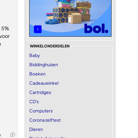
n 5%
 voor
n
WINKELONDERDELEN
Baby
Biddinghuizen
Boeken
Cadeauwinkel
Cartridges
CD's
Computers
Corona zelftest
Dieren