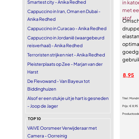
Smartest city - Anika Redhed
Cappuccino in Iran, Oman en Dubai -
Anika Redhed
Omschr
druppe
Cappuccino in Curacao - Anika Redhed
elasta
Cappuccino in Jordanië (waargebeurd
optima
reisverhaal) - Anika Redhed
goedge
Terroristen strijken niet - Anika Redhed
gebruik
Pleisterplaats op Zee - Marjan van der
Harst
8,95
De Flevowand - Van Bayeux tot
Biddinghuizen
Alsof er een stukje uit je hart is gesneden
Titel:
Mondma
- Joop de Jager
Prijs:
€ 8,95
Productcod
TOP 10
VAIVE Oorsmeer Verwijderaar met
Camera - Oorreinig