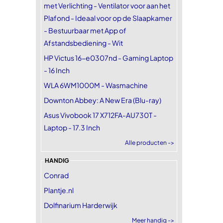
met Verlichting - Ventilator voor aan het
Plafond - Ideaal voor op de Slaapkamer
- Bestuurbaar met App of
Afstandsbediening - Wit
HP Victus 16-e0307nd - Gaming Laptop
- 16 Inch
WLA 6WM1000M - Wasmachine
Downton Abbey: A New Era (Blu-ray)
Asus Vivobook 17 X712FA-AU730T -
Laptop - 17.3 Inch
Alle producten ->
HANDIG
Conrad
Plantje.nl
Dolfinarium Harderwijk
Meer handig ->