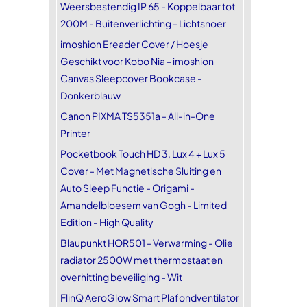
Weersbestendig IP 65 - Koppelbaar tot
200M - Buitenverlichting - Lichtsnoer
imoshion Ereader Cover / Hoesje
Geschikt voor Kobo Nia - imoshion
Canvas Sleepcover Bookcase -
Donkerblauw
Canon PIXMA TS5351a - All-in-One
Printer
Pocketbook Touch HD 3, Lux 4 + Lux 5
Cover - Met Magnetische Sluiting en
Auto Sleep Functie - Origami -
Amandelbloesem van Gogh - Limited
Edition - High Quality
Blaupunkt HOR501 - Verwarming - Olie
radiator 2500W met thermostaat en
overhitting beveiliging - Wit
FlinQ AeroGlow Smart Plafondventilator