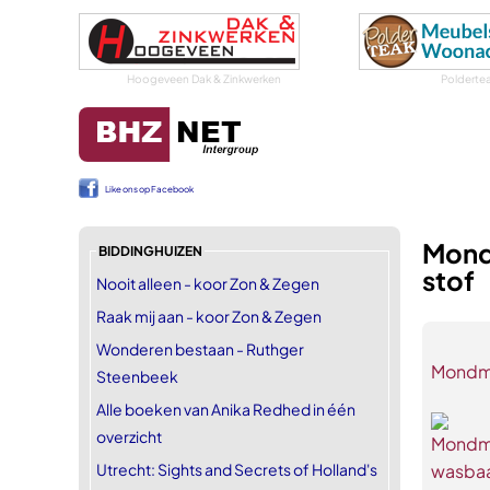
Hoogeveen Dak & Zinkwerken
Polderte
Like ons op Facebook
Mond
BIDDINGHUIZEN
stof
Nooit alleen - koor Zon & Zegen
Raak mij aan - koor Zon & Zegen
Wonderen bestaan - Ruthger
Mondma
Steenbeek
Alle boeken van Anika Redhed in één
overzicht
Utrecht: Sights and Secrets of Holland's