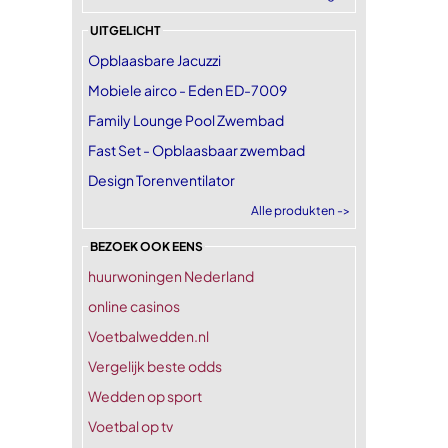
UITGELICHT
Opblaasbare Jacuzzi
Mobiele airco - Eden ED-7009
Family Lounge Pool Zwembad
Fast Set - Opblaasbaar zwembad
Design Torenventilator
Alle produkten ->
BEZOEK OOK EENS
huurwoningen Nederland
online casinos
Voetbalwedden.nl
Vergelijk beste odds
Wedden op sport
Voetbal op tv