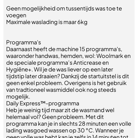
Geen mogelijkheid om tussentijds was toe te
voegen
Maximale waslading is maar 6kg
Programma's
Daarnaast heeft de machine 15 programma's,
waaronder handwas, hemden, wol: Woolmark en
de speciale programma’s Anticrease en
Hygiëne+. Wil je de was liever op een later
tijdstip later draaien? Dankzij de startuitstel is dit
geen enkel probleem. Overigens is het gebruik
van tradtioneel wasmiddel ook nog steeds
mogelijk.
Daily Express™-programma
Heb je weinig tijd maar zit de wasmand wel
helemaal vol? Geen probleem. Met dit
programma kan je in slechts 28 minuten een volle
lading wasgoed wassen op 30 °C. Wanneer je
geen volle was hebt kan je zelfs in 14 minuten tot