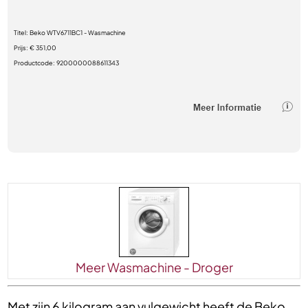
Titel:
Beko WTV6711BC1 - Wasmachine
Prijs:
€ 351,00
Productcode:
9200000088611343
Meer Wasmachine - Droger
Met zijn 6 kilogram aan vulgewicht heeft de Beko