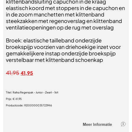
klittenbandsluiting capuchon in de kraag
elastisch koord met stoppers in de capuchon en
in de zoom manchetten met klittenband
steekzakken met regenoverslag en klittenband
ventilatieopeningen op de rug met overslag
Broek: elastische tailleband onderzijde
broekspijp voorzien van driehoekige inzet voor
gemakkelijkere instap onderzijde broekspijp
verstelbaar met klittenband schoenkap
41,95
41,95
Titel:
Ralka Regenpak - Junior - Zwart - 164
Prijs:
€ 41,95
Productcode:
9200000035723946