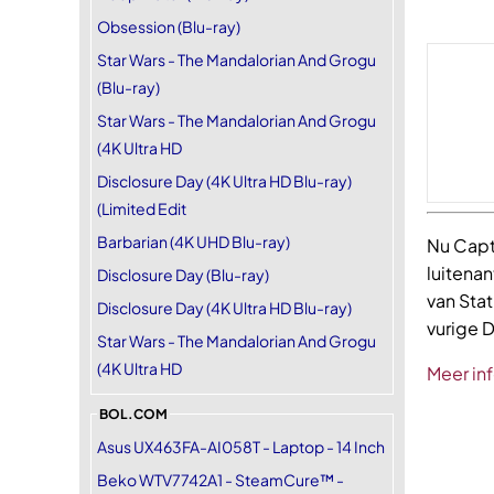
Obsession (Blu-ray)
Star Wars - The Mandalorian And Grogu
(Blu-ray)
Star Wars - The Mandalorian And Grogu
(4K Ultra HD
Disclosure Day (4K Ultra HD Blu-ray)
(Limited Edit
Barbarian (4K UHD Blu-ray)
Nu Capt
luitenan
Disclosure Day (Blu-ray)
van Stat
Disclosure Day (4K Ultra HD Blu-ray)
vurige D
Star Wars - The Mandalorian And Grogu
(4K Ultra HD
Meer in
BOL.COM
Asus UX463FA-AI058T - Laptop - 14 Inch
Beko WTV7742A1 - SteamCure™ -