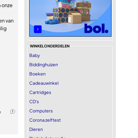
n onze
en van
lig
WINKELONDERDELEN
Baby
Biddinghuizen
Boeken
Cadeauwinkel
Cartridges
CD's
Computers
Corona zelftest
Dieren