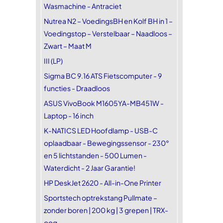
Wasmachine - Antraciet
Nutrea N2 – VoedingsBH en Kolf BH in 1 –
Voedingstop – Verstelbaar – Naadloos –
Zwart – Maat M
III (LP)
Sigma BC 9.16 ATS Fietscomputer - 9
functies - Draadloos
ASUS VivoBook M1605YA-MB451W -
Laptop - 16 inch
K-NATICS LED Hoofdlamp - USB-C
oplaadbaar - Bewegingssensor - 230°
en 5 lichtstanden - 500 Lumen -
Waterdicht - 2 Jaar Garantie!
HP DeskJet 2620 - All-in-One Printer
Sportstech optrekstang Pullmate –
zonder boren | 200 kg | 3 grepen | TRX-
oog