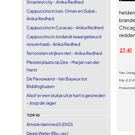
Smartest city - Anika Redhed
Cappuccino in Iran, Oman en Dubai -
helden
Anika Redhed
brande
Chicago
Cappuccino in Curacao - Anika Redhed
redden
Cappuccino in Jordanië (waargebeurd
reisverhaal) - Anika Redhed
27,41
Terroristen strijken niet - Anika Redhed
Pleisterplaats op Zee - Marjan van der
Harst
Titel:
Chicag
De Flevowand - Van Bayeux tot
Prijs:
€ 27,41
Biddinghuizen
Productcod
Alsof er een stukje uit je hart is gesneden
- Joop de Jager
TOP 10
Amsterdamned II (DVD)
Deep Water (Blu-ray)