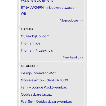
F/3.5-5.6 DC III-lens
ETNA VW249M - Inbouwvaatwasser -
Wit
Alle producten ->
HANDIG
Muziek bij Bol.com
Thomann.de
Thomann Muziekhuis
Meer handig ->
UITGELICHT
Design Torenventilator
Mobiele airco - Eden ED-7009
Family Lounge Pool Zwembad
Opblaasbare Jacuzzi
Fast Set - Opblaasbaar zwembad