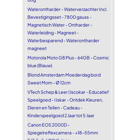
Waterontharder - Waterverzachter Incl.
Bevestigingsset - 7800 gauss -
Magnetisch Water - Ontharder -
Waterleiding - Magneet -
Waterbesparend - Waterontharder
magneet
Motorola Moto G8 Plus - 64GB - Cosmic
blue (Blauw)
Blond Amsterdam Moederdag bord
Sweet Mom - Ø 12cm
VTech Schep & Leer IJscokar - Educatief
Speelgoed - IJskar - Ontdek Kleuren,
Dieren en Tellen - Cadeau -
Kinderspeelgoed 2 Jaar tot 5 Jaar
Canon EOS 2000D -
Spiegelreflexcamera - +18-55mm