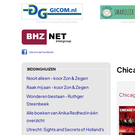
Gicom Composting Systems
Flevolam
Like ons op Facebook
Chica
BIDDINGHUIZEN
Nooit alleen - koor Zon & Zegen
Raak mij aan - koor Zon & Zegen
Chicag
Wonderen bestaan - Ruthger
Steenbeek
Alle boeken van Anika Redhed in één
overzicht
Utrecht: Sights and Secrets of Holland's