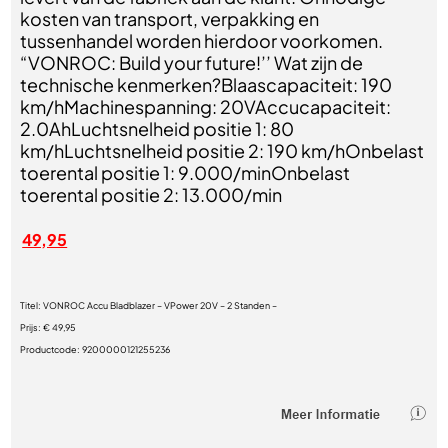
kosten van transport, verpakking en
tussenhandel worden hierdoor voorkomen.
“VONROC: Build your future!’’ Wat zijn de
technische kenmerken?Blaascapaciteit: 190
km/hMachinespanning: 20VAccucapaciteit:
2.0AhLuchtsnelheid positie 1: 80
km/hLuchtsnelheid positie 2: 190 km/hOnbelast
toerental positie 1: 9.000/minOnbelast
toerental positie 2: 13.000/min
49,95
Titel:
VONROC Accu Bladblazer – VPower 20V – 2 Standen –
Prijs:
€ 49,95
Productcode:
9200000121255236