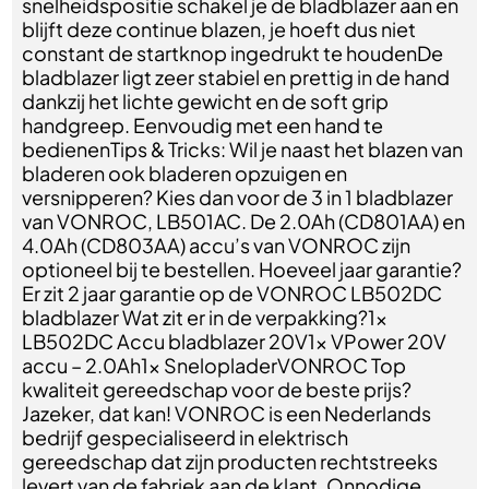
snelheidspositie schakel je de bladblazer aan en
blijft deze continue blazen, je hoeft dus niet
constant de startknop ingedrukt te houdenDe
bladblazer ligt zeer stabiel en prettig in de hand
dankzij het lichte gewicht en de soft grip
handgreep. Eenvoudig met een hand te
bedienenTips & Tricks: Wil je naast het blazen van
bladeren ook bladeren opzuigen en
versnipperen? Kies dan voor de 3 in 1 bladblazer
van VONROC, LB501AC. De 2.0Ah (CD801AA) en
4.0Ah (CD803AA) accu’s van VONROC zijn
optioneel bij te bestellen. Hoeveel jaar garantie?
Er zit 2 jaar garantie op de VONROC LB502DC
bladblazer Wat zit er in de verpakking?1x
LB502DC Accu bladblazer 20V1x VPower 20V
accu – 2.0Ah1x SnelopladerVONROC Top
kwaliteit gereedschap voor de beste prijs?
Jazeker, dat kan! VONROC is een Nederlands
bedrijf gespecialiseerd in elektrisch
gereedschap dat zijn producten rechtstreeks
levert van de fabriek aan de klant. Onnodige