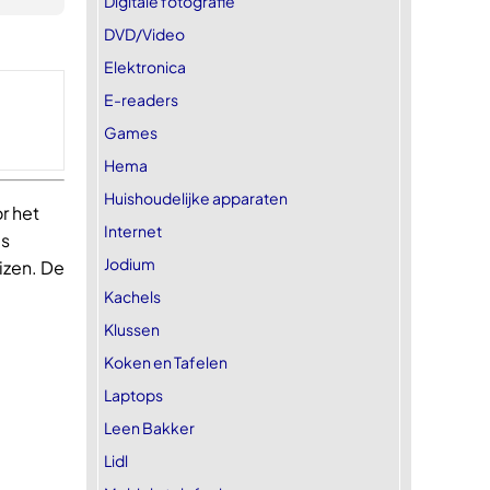
Digitale fotografie
DVD/Video
Elektronica
E-readers
Games
Hema
Huishoudelijke apparaten
r het
Internet
is
Jodium
izen. De
Kachels
Klussen
Koken en Tafelen
Laptops
Leen Bakker
Lidl