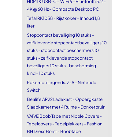
HDMI & USB-C – WiFi 6 – Bluetooth 5.2 –
4K @ 60 Hz – Compacte Desktop PC
Tefal RK1038 - Rijstkoker - Inhoud 1,8
liter
Stopcontact beveiliging 10 stuks -
zelfklevende stopcontact beveiligers 10
stuks - stopcontact beschermers 10
stuks - zelfklevende stopcontact
beveiligers 10 stuks - bescherming -
kind - 10 stuks
Pokémon Legends: Z-A - Nintendo
Switch
Bealife AP22 Ladekast - Opbergkaste
Slaapkamer met 4 Ruime - Donkerbruin
VAIVE Boob Tape met Nipple Covers -
Tepelcovers - Tepelplakkers - Fashion
BH Dress Borst - Boobtape