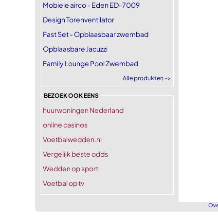
Mobiele airco - Eden ED-7009
Design Torenventilator
Fast Set - Opblaasbaar zwembad
Opblaasbare Jacuzzi
Family Lounge Pool Zwembad
Alle produkten ->
BEZOEK OOK EENS
huurwoningen Nederland
online casinos
Voetbalwedden.nl
Vergelijk beste odds
Wedden op sport
Voetbal op tv
Ove