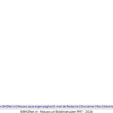
r BHZNet.nl
|
Nieuws op je eigen pagina
|
E-mail de Redactie
|
Disclaimer
|
Rss
|
Advert
©BHZNet.nl - Nieuws uit Biddinghuizen 1997 - 2026