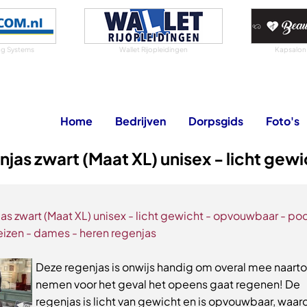
g Systems
Wallet Rijopleidingen
Kapsalon
Home
Bedrijven
Dorpsgids
Foto's
jas zwart (Maat XL) unisex - licht gewi
as zwart (Maat XL) unisex - licht gewicht - opvouwbaar - po
reizen - dames - heren regenjas
Deze regenjas is onwijs handig om overal mee naarto
nemen voor het geval het opeens gaat regenen! De
regenjas is licht van gewicht en is opvouwbaar, waar