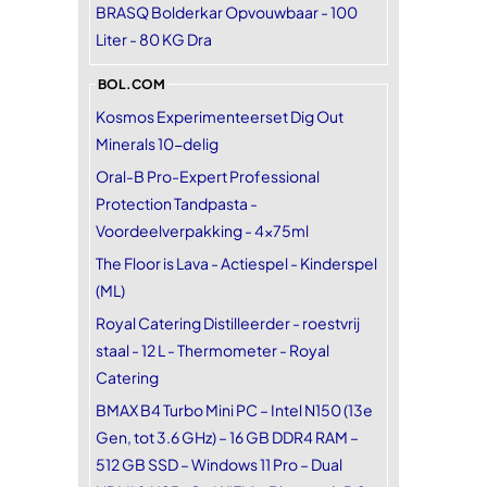
BRASQ Bolderkar Opvouwbaar - 100
Liter - 80 KG Dra
BOL.COM
Kosmos Experimenteerset Dig Out
Minerals 10-delig
Oral-B Pro-Expert Professional
Protection Tandpasta -
Voordeelverpakking - 4x75ml
The Floor is Lava - Actiespel - Kinderspel
(ML)
Royal Catering Distilleerder - roestvrij
staal - 12 L - Thermometer - Royal
Catering
BMAX B4 Turbo Mini PC – Intel N150 (13e
Gen, tot 3.6 GHz) – 16 GB DDR4 RAM –
512 GB SSD – Windows 11 Pro – Dual