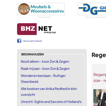
Polderteak
Gicom Compostin
Like ons op Facebook
Regen
BIDDINGHUIZEN
Nooit alleen - koor Zon & Zegen
Raak mij aan - koor Zon & Zegen
Regenj
Wonderen bestaan - Ruthger
size - 
Steenbeek
Alle boeken van Anika Redhed in één
overzicht
Utrecht: Sights and Secrets of Holland's