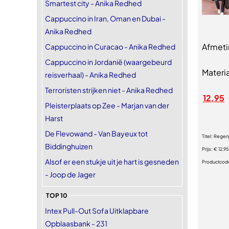
Smartest city - Anika Redhed
Cappuccino in Iran, Oman en Dubai -
Anika Redhed
Afmeti
Cappuccino in Curacao - Anika Redhed
Cappuccino in Jordanië (waargebeurd
Materia
reisverhaal) - Anika Redhed
Terroristen strijken niet - Anika Redhed
12,95
Pleisterplaats op Zee - Marjan van der
Harst
De Flevowand - Van Bayeux tot
Titel:
Regenja
Biddinghuizen
Prijs:
€ 12,95
Alsof er een stukje uit je hart is gesneden
Productcod
- Joop de Jager
TOP 10
Intex Pull-Out Sofa Uitklapbare
Opblaasbank - 231