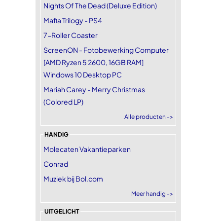
Nights Of The Dead (Deluxe Edition)
Mafia Trilogy - PS4
7-Roller Coaster
ScreenON - Fotobewerking Computer
[AMD Ryzen 5 2600, 16GB RAM]
Windows 10 Desktop PC
Mariah Carey - Merry Christmas
(Colored LP)
Alle producten ->
HANDIG
Molecaten Vakantieparken
Conrad
Muziek bij Bol.com
Meer handig ->
UITGELICHT