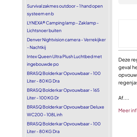
Survival zakmes outdoor – 1 hand open
systeem en b
LYNEXA® Camping lamp - Zaklamp -
Lichtsnoer buiten
Denver Nightvision camera - Verrekijker
- Nachtkij
Intex Queen Ultra Plush Luchtbed met
Deze re
ingebouwde po
geval he
BRASQ Bolderkar Opvouwbaar - 100
opvouwba
Liter - 80 KG Dra
regenja
BRASQ Bolderkar Opvouwbaar - 165
Af....
Liter - 100 KG Dr
BRASQ Bolderkar Opvouwbaar Deluxe
Meer in
WC200 - 108L inh
BRASQ Bolderkar Opvouwbaar - 100
Liter - 80 KG Dra