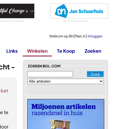
 Beautiful Change
AH Jan Schuurhuis
Welkom op BHZNet.nl |
Inloggen
Links
Winkelen
Te Koop
Zoeken
cht -
ZOEKEN BOL.COM
cket
e te
door