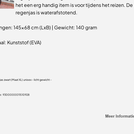
het een erg handig item is voor tijdens het reizen. De
regenjas is waterafstotend.
ngen: 145x68 cm (LxB) | Gewicht: 140 gram
al: Kunststof (EVA)
s zwart (Maat XL) unisex - licht gewicht -
e:
9300000011510928