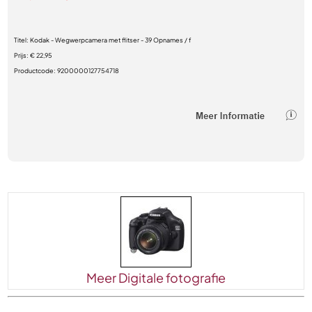
Titel:
Kodak - Wegwerpcamera met flitser - 39 Opnames / f
Prijs:
€ 22,95
Productcode:
9200000127754718
Meer Digitale fotografie