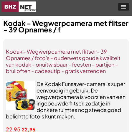
Kodak - Wegwerpcamera met flitser
- 39 Opnames / f
Kodak - Wegwerpcamera met flitser - 39
Opnames / foto's - ouderwets goude kwaliteit
van kodak - onuitwisbaar - feesten - partijen -
bruiloften - cadeautip - gratis verzenden
De Kodak Funsaver-camera is super
eenvoudig in gebruik. De
wegwerpcamera is voorzien van een
ingebouwde flitser, zodat je in
donkere ruimtes nog steeds goed
belichtte foto's kunt maken.
22,95
22,95