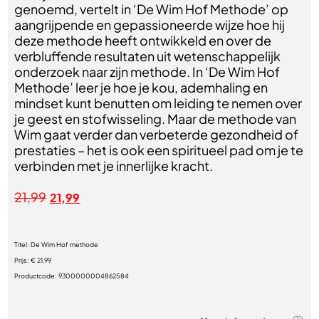
genoemd, vertelt in ‘De Wim Hof Methode’ op
aangrijpende en gepassioneerde wijze hoe hij
deze methode heeft ontwikkeld en over de
verbluffende resultaten uit wetenschappelijk
onderzoek naar zijn methode. In ‘De Wim Hof
Methode’ leer je hoe je kou, ademhaling en
mindset kunt benutten om leiding te nemen over
je geest en stofwisseling. Maar de methode van
Wim gaat verder dan verbeterde gezondheid of
prestaties – het is ook een spiritueel pad om je te
verbinden met je innerlijke kracht.
21,99
21,99
Titel:
De Wim Hof methode
Prijs:
€ 21,99
Productcode:
9300000004862584