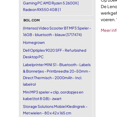
Gaming PC AMD Ryzen 5 2600X |
De Leno
Radeon RX550 4GB | 1
werkgeh
voeren. 
BOL.COM
(Intenso) Video Scooter BT MP3 Speler -
Meer inf
16GB - bluetooth - blauw (3717474)
Homegrown
Dell Optiplex 9020 SFF - Refurbished
Desktop PC
Labelprinter MINI S1 - Bluetooth - Labels
& Bonnetjes - Printbreedte 20-50mm -
Direct Thermisch - 2000mAh - Incl.
labelrol
Mini MP3 speler + clip, oordopjes en
kabel (tot 8 GB) - zwart
Storage Solutions Mobiel Kledingrek -
Met wielen - 80 x 42 x 165 cm