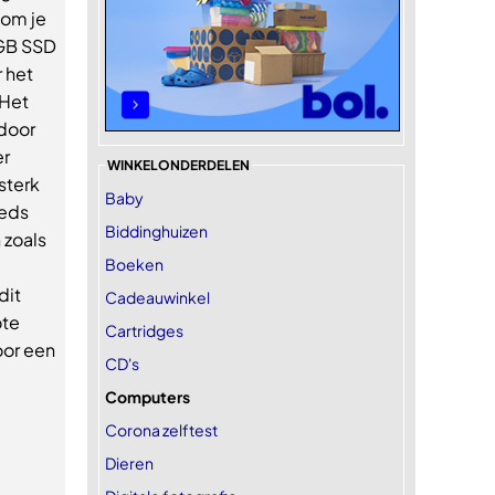
 om je
 GB SSD
 het
 Het
rdoor
er
WINKELONDERDELEN
sterk
Baby
eeds
Biddinghuizen
 zoals
Boeken
dit
Cadeauwinkel
ote
Cartridges
oor een
CD's
Computers
Corona zelftest
Dieren