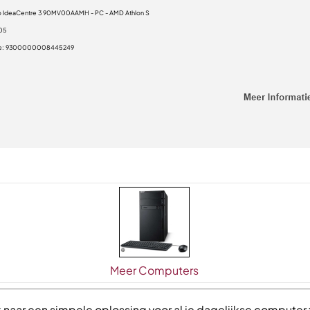
 IdeaCentre 3 90MV00AAMH - PC - AMD Athlon S
05
e:
9300000008445249
Meer Computers
 naar een simpele oplossing voor al je dagelijkse computer