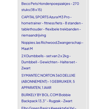
Beco Pets Hondenpoepzakjes - 270
stuks (18 x 15)
CAPITAL SPORTS Azura M3 Pro -
hometrainer - fitness fiets - 8 standen -
tablethouder - flexibele trekbanden -
riemaandrijving
Noppies Jas Richwood Zwangerschap -
Maat M
2 X Dumbbells - set van 2 x 2kg -
Dumbbell - Gewichten - Halterset -
Zwart
SYMANTEC NORTON 360 DELUXE
(ABONNEMENT) - 1 GEBRUIKER, 5
APPARATEN, 1 JAAR
BURKELY BY BOL.COM Bobbie
Backpack 13,3'' - Rugzak - Zwart
Elho Green Basics Kweektafel Xxl -