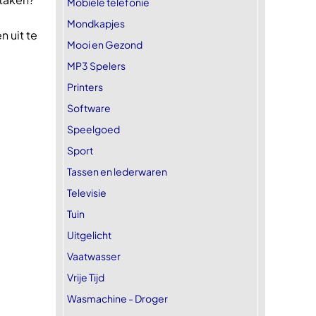
Mobiele telefonie
Mondkapjes
 uit te
Mooi en Gezond
MP3 Spelers
Printers
Software
Speelgoed
Sport
Tassen en lederwaren
Televisie
Tuin
Uitgelicht
Vaatwasser
Vrije Tijd
Wasmachine - Droger