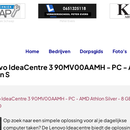
niek Schaap
Peter Evers
Home
Bedrijven
Dorpsgids
Foto's
vo IdeaCentre 3 90MV00AAMH - PC -
n S
 IdeaCentre 3 90MV00AAMH - PC - AMD Athlon Silver - 8 GB
D
Op zoek naar een simpele oplossing voor al je dagelijkse
computer taken? De Lenovo Ideacentre biedt de oplossin