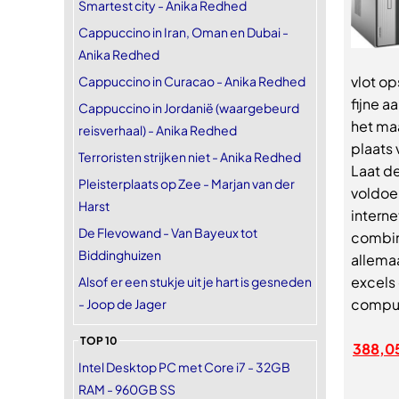
Smartest city - Anika Redhed
Cappuccino in Iran, Oman en Dubai -
Anika Redhed
vlot op
Cappuccino in Curacao - Anika Redhed
fijne 
Cappuccino in Jordanië (waargebeurd
het maa
reisverhaal) - Anika Redhed
plaats
Terroristen strijken niet - Anika Redhed
Laat de
Pleisterplaats op Zee - Marjan van der
voldoen
Harst
interne
De Flevowand - Van Bayeux tot
combin
Biddinghuizen
allemaa
excels
Alsof er een stukje uit je hart is gesneden
compute
- Joop de Jager
TOP 10
388,0
Intel Desktop PC met Core i7 - 32GB
RAM - 960GB SS