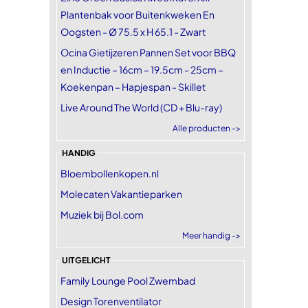
Plantenbak voor Buitenkweken En
Oogsten - Ø 75.5 x H 65.1 - Zwart
Ocina Gietijzeren Pannen Set voor BBQ
en Inductie – 16cm – 19.5cm - 25cm –
Koekenpan – Hapjespan - Skillet
Live Around The World (CD + Blu-ray)
Alle producten ->
HANDIG
Bloembollenkopen.nl
Molecaten Vakantieparken
Muziek bij Bol.com
Meer handig ->
UITGELICHT
Family Lounge Pool Zwembad
Design Torenventilator