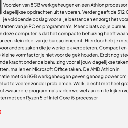
Voorzien van 8GB werkgeheugen en een Athlon processor
dagelijkse opdrachten uit te voeren. Verder geeft de 512
je voldoende opslag voor al je bestanden en zorgt het voor
starten van je PC en programma’s. Meer plaats op je bureau
aan deze computer is dat het compacte behuizing heeft waa
r een klein deel van je bureau inneemt. Hierdoor heb je me
 voor andere zaken die je werkplek verbeteren. Compact en 
 kleine vormfactor je niet voor de gek houden. Er zit nog st
de kracht onder de behuizing voor al jouw dagelijkse taken
tten, mailen en Microsoft Office taken. De AMD Athlon in
atie met de 8GB werkgeheugen geven genoeg power om 
l uit te voeren zonder problemen. Werk je echt met heel gr
 of zwaardere programma’s raden we wel aan om te kijken v
r met een Ryzen 5 of Intel Core i5 processor.
5