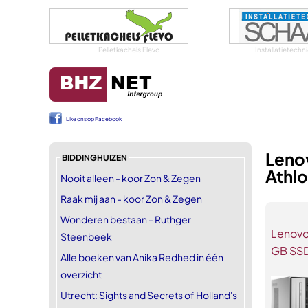
Pelletkachels Flevo
Installatietech
Like ons op Facebook
Leno
BIDDINGHUIZEN
Athlo
Nooit alleen - koor Zon & Zegen
Raak mij aan - koor Zon & Zegen
Wonderen bestaan - Ruthger
Lenovo
Steenbeek
GB SS
Alle boeken van Anika Redhed in één
overzicht
Utrecht: Sights and Secrets of Holland's