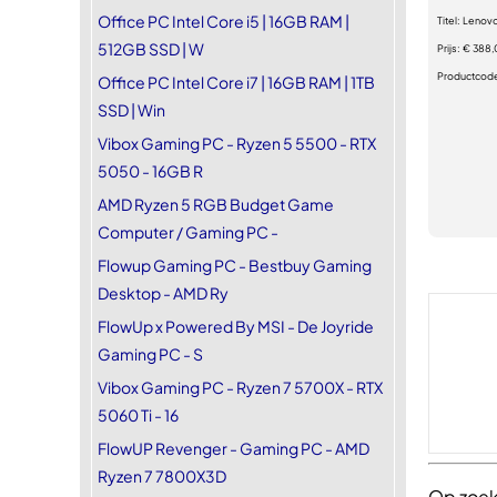
Office PC Intel Core i5 | 16GB RAM |
Titel:
Lenovo
512GB SSD | W
Prijs:
€ 388,
Productcod
Office PC Intel Core i7 | 16GB RAM | 1TB
SSD | Win
Vibox Gaming PC - Ryzen 5 5500 - RTX
5050 - 16GB R
AMD Ryzen 5 RGB Budget Game
Computer / Gaming PC -
Flowup Gaming PC - Bestbuy Gaming
Desktop - AMD Ry
FlowUp x Powered By MSI - De Joyride
Gaming PC - S
Vibox Gaming PC - Ryzen 7 5700X - RTX
5060 Ti - 16
FlowUP Revenger - Gaming PC - AMD
Ryzen 7 7800X3D
Op zoek