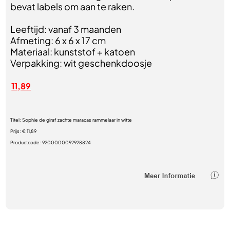
bevat labels om aan te raken.
Leeftijd: vanaf 3 maanden
Afmeting: 6 x 6 x 17 cm
Materiaal: kunststof + katoen
Verpakking: wit geschenkdoosje
11,89
Titel:
Sophie de giraf zachte maracas rammelaar in witte
Prijs:
€ 11,89
Productcode:
9200000092928824