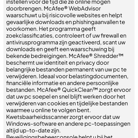
instellen voor de tijd die ze online mogen
doorbrengen. McAfee® WebAdvisor
waarschuwt u bij risicovolle websites en helpt
gevaarlijke downloads en phishingaanvallen te
voorkomen. Het programma geeft
zoekclassificaties, controleert of uw firewall en
antivirusprogramma zijn geactiveerd, scant uw
downloads en geeft een waarschuwing bij
bekende bedreigingen. McAfee® Shredder™
beschermt uw identiteit en privacy door
belangrijke bestanden permanent van uw pc te
verwijderen. Ideaal voor belastingdocumenten,
financiële informatie en andere persoonlijke
bestanden. McAfee® QuickClean™ zorgt ervoor
dat uw pc soepel en snel blijft werken door het
verwijderen van cookies en tijdelijke bestanden
waarmee u online te volgen bent.
Kwetsbaarheidsscanner zorgt ervoor dat uw
Windows-software en andere pc-toepassingen
altijd up-to-date zijn.
Beveiligingsbeheerconsole helpt u bij het