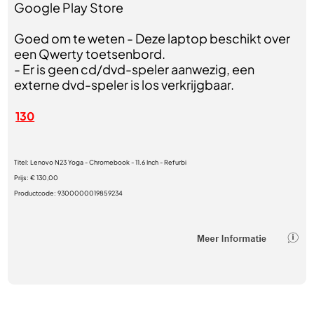
Google Play Store
Goed om te weten - Deze laptop beschikt over
een Qwerty toetsenbord.
- Er is geen cd/dvd-speler aanwezig, een
externe dvd-speler is los verkrijgbaar.
130
Titel:
Lenovo N23 Yoga - Chromebook - 11.6 Inch - Refurbi
Prijs:
€ 130,00
Productcode:
9300000019859234