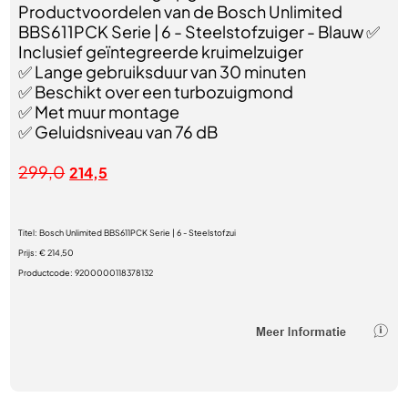
Productvoordelen van de Bosch Unlimited
BBS611PCK Serie | 6 - Steelstofzuiger - Blauw ✅
Inclusief geïntegreerde kruimelzuiger
✅ Lange gebruiksduur van 30 minuten
✅ Beschikt over een turbozuigmond
✅ Met muur montage
✅ Geluidsniveau van 76 dB
299,0
214,5
Titel:
Bosch Unlimited BBS611PCK Serie | 6 - Steelstofzui
Prijs:
€ 214,50
Productcode:
9200000118378132