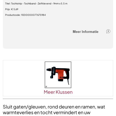
Titel:
Tochtstrip - Tochtband - Zelfklevend - 9mm x 5.5 m
Prijs:
€ 5,69
Productcode:
9200000077675984
Meer Klussen
Sluit gaten/gleuven, rond deuren en ramen, wat
warmteverlies en tocht vermindert en uw