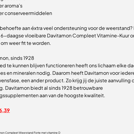
er aroma’s
er conserveermiddelen
 behoefte aan éxtra veel ondersteuning voor de weerstand?
 6-daagse vloeibare Davitamon Compleet Vitamine-Kuur om
 om weer fit te worden.
mon, sinds 1928
d te kunnen blijven functioneren heeft ons lichaam elke d
nes en mineralen nodig. Daarom heeft Davitamon voor iedere
vensfase, een ander product. Zo krijg jij de juiste aanvulling 
g. Davitamon biedt al sinds 1928 betrouwbare
gssupplementen aan van de hoogste kwaliteit.
6,39
mon Compleet Weerstand Forte met vitamine D