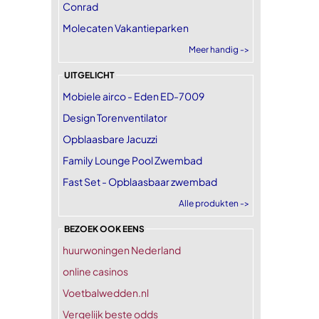
Conrad
Molecaten Vakantieparken
Meer handig ->
UITGELICHT
Mobiele airco - Eden ED-7009
Design Torenventilator
Opblaasbare Jacuzzi
Family Lounge Pool Zwembad
Fast Set - Opblaasbaar zwembad
Alle produkten ->
BEZOEK OOK EENS
huurwoningen Nederland
online casinos
Voetbalwedden.nl
Vergelijk beste odds