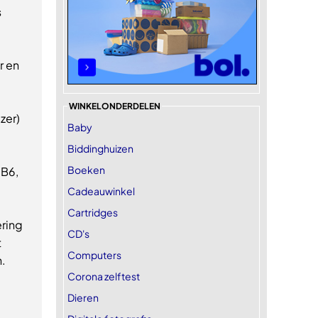
s
r en
WINKELONDERDELEN
zer)
Baby
Biddinghuizen
Boeken
 B6,
Cadeauwinkel
Cartridges
ring
CD's
t
Computers
.
Corona zelftest
Dieren