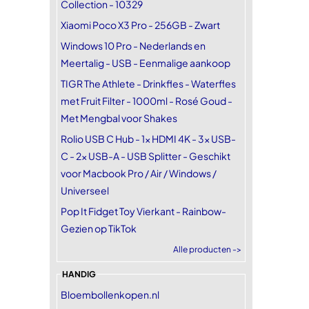
Collection - 10329
Xiaomi Poco X3 Pro - 256GB - Zwart
Windows 10 Pro - Nederlands en
Meertalig - USB - Eenmalige aankoop
TIGR The Athlete - Drinkfles - Waterfles
met Fruit Filter - 1000ml - Rosé Goud -
Met Mengbal voor Shakes
Rolio USB C Hub - 1x HDMI 4K - 3x USB-
C - 2x USB-A - USB Splitter - Geschikt
voor Macbook Pro / Air / Windows /
Universeel
Pop It Fidget Toy Vierkant - Rainbow-
Gezien op TikTok
Alle producten ->
HANDIG
Bloembollenkopen.nl