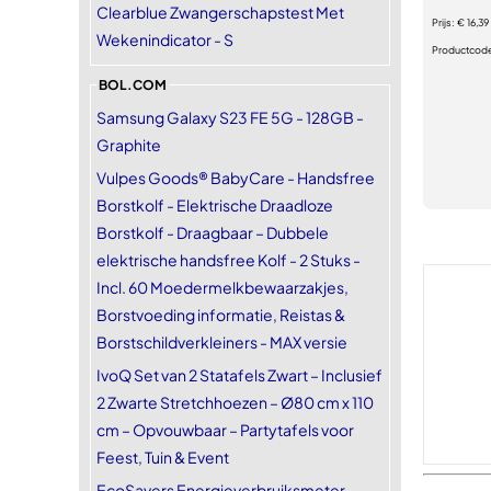
Clearblue Zwangerschapstest Met
Prijs:
€ 16,39
Wekenindicator - S
Productcod
BOL.COM
Samsung Galaxy S23 FE 5G - 128GB -
Graphite
Vulpes Goods® BabyCare - Handsfree
Borstkolf - Elektrische Draadloze
Borstkolf - Draagbaar – Dubbele
elektrische handsfree Kolf - 2 Stuks -
Incl. 60 Moedermelkbewaarzakjes,
Borstvoeding informatie, Reistas &
Borstschildverkleiners - MAX versie
IvoQ Set van 2 Statafels Zwart – Inclusief
2 Zwarte Stretchhoezen – Ø80 cm x 110
cm – Opvouwbaar – Partytafels voor
Feest, Tuin & Event
EcoSavers Energieverbruiksmeter