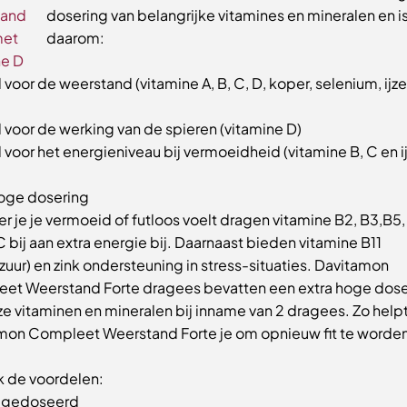
dosering van belangrijke vitamines en mineralen en i
daarom:
voor de weerstand (vitamine A, B, C, D, koper, selenium, ijze
 voor de werking van de spieren (vitamine D)
voor het energieniveau bij vermoeidheid (vitamine B, C en ij
hoge dosering
 je je vermoeid of futloos voelt dragen vitamine B2, B3,B5,
C bij aan extra energie bij. Daarnaast bieden vitamine B11
zuur) en zink ondersteuning in stress-situaties. Davitamon
et Weerstand Forte dragees bevatten een extra hoge dose
e vitaminen en mineralen bij inname van 2 dragees. Zo help
mon Compleet Weerstand Forte je om opnieuw fit te worden
 de voordelen:
ggedoseerd