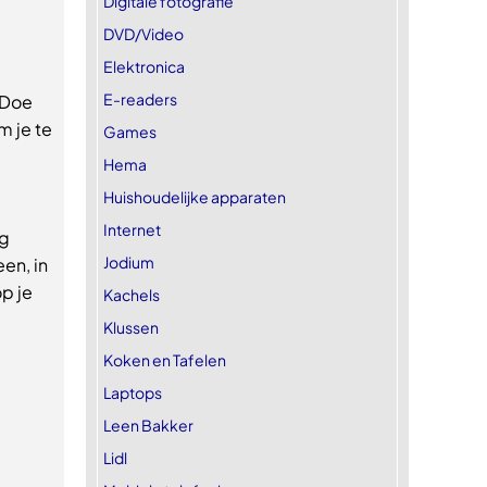
Digitale fotografie
DVD/Video
Elektronica
E-readers
 Doe
 je te
Games
Hema
Huishoudelijke apparaten
Internet
ag
Jodium
en, in
op je
Kachels
Klussen
Koken en Tafelen
Laptops
Leen Bakker
Lidl