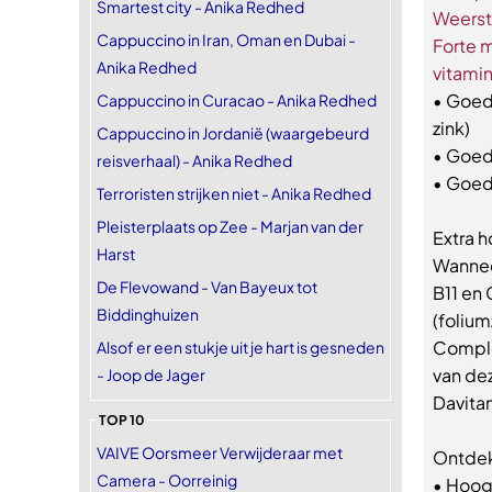
Smartest city - Anika Redhed
Cappuccino in Iran, Oman en Dubai -
Anika Redhed
• Goed 
Cappuccino in Curacao - Anika Redhed
zink)
Cappuccino in Jordanië (waargebeurd
• Goed
reisverhaal) - Anika Redhed
• Goed 
Terroristen strijken niet - Anika Redhed
Pleisterplaats op Zee - Marjan van der
Extra 
Harst
Wanneer
De Flevowand - Van Bayeux tot
B11 en 
Biddinghuizen
(folium
Comple
Alsof er een stukje uit je hart is gesneden
van dez
- Joop de Jager
Davita
TOP 10
VAIVE Oorsmeer Verwijderaar met
Ontdek
Camera - Oorreinig
• Hoo