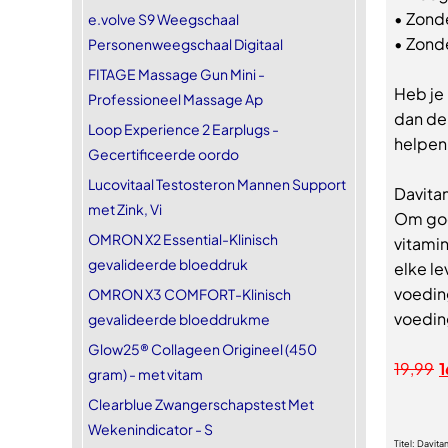
• Zond
e.volve S9 Weegschaal
• Zond
Personenweegschaal Digitaal
FITAGE Massage Gun Mini -
Heb je
Professioneel Massage Ap
dan de
Loop Experience 2 Earplugs -
helpen
Gecertificeerde oordo
Lucovitaal Testosteron Mannen Support
Davita
met Zink, Vi
Om goe
OMRON X2 Essential-Klinisch
vitami
gevalideerde bloeddruk
elke le
voedin
OMRON X3 COMFORT-Klinisch
voedin
gevalideerde bloeddrukme
Glow25® Collageen Origineel (450
19,99
1
gram) - met vitam
Clearblue Zwangerschapstest Met
Wekenindicator - S
Titel:
Davita