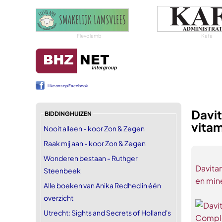
Flevolamb
Kafa
Like ons op Facebook
Davi
BIDDINGHUIZEN
vitam
Nooit alleen - koor Zon & Zegen
Raak mij aan - koor Zon & Zegen
Wonderen bestaan - Ruthger
Davita
Steenbeek
en mine
Alle boeken van Anika Redhed in één
overzicht
Utrecht: Sights and Secrets of Holland's