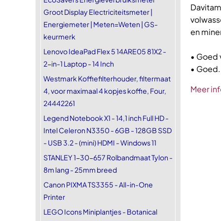
Davitam
Groot Display Electriciteitsmeter |
volwass
Energiemeter | Meten=Weten | GS-
en miner
keurmerk
Lenovo IdeaPad Flex 5 14ARE05 81X2 -
• Goed v
2-in-1 Laptop - 14 Inch
• Goed..
Westmark Koffiefilterhouder, filtermaat
Meer inf
4, voor maximaal 4 kopjes koffie, Four,
24442261
Legend Notebook X1 - 14,1 inch Full HD -
Intel Celeron N3350 - 6GB - 128GB SSD
- USB 3.2 - (mini) HDMI - Windows 11
STANLEY 1-30-657 Rolbandmaat Tylon -
8m lang - 25mm breed
Canon PIXMA TS3355 - All-in-One
Printer
LEGO Icons Miniplantjes - Botanical