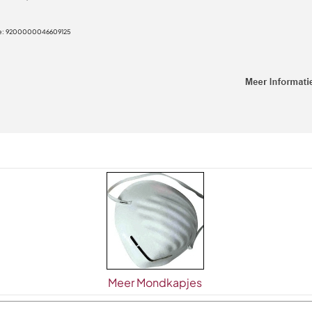
e:
9200000046609125
Meer Mondkapjes