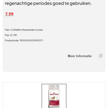
regenachtige periodes goed te gebruiken.
7,99
Titel:
CJ Wildlife Mezenbollen 6 stuks
Prijs:
€ 7,99
Productcode:
9300000025950071