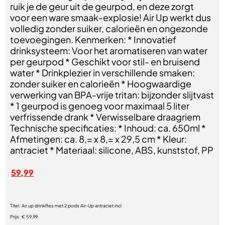
ruik je de geur uit de geurpod, en deze zorgt
voor een ware smaak-explosie! Air Up werkt dus
volledig zonder suiker, calorieën en ongezonde
toevoegingen. Kenmerken: * Innovatief
drinksysteem: Voor het aromatiseren van water
per geurpod * Geschikt voor stil- en bruisend
water * Drinkplezier in verschillende smaken:
zonder suiker en calorieën * Hoogwaardige
verwerking van BPA-vrije tritan: bijzonder slijtvast
* 1 geurpod is genoeg voor maximaal 5 liter
verfrissende drank * Verwisselbare draagriem
Technische specificaties: * Inhoud: ca. 650ml *
Afmetingen: ca. 8,= x 8,= x 29,5 cm * Kleur:
antraciet * Materiaal: silicone, ABS, kunststof, PP
59,99
Titel:
Air up drinkfles met 2 pods Air-Up antraciet incl
Prijs:
€ 59,99