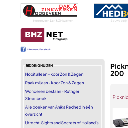
Hoogeveen Dak & Zinkwerken
Bouwbedrijf
Like ons op Facebook
Pickn
BIDDINGHUIZEN
200
Nooit alleen - koor Zon & Zegen
Raak mij aan - koor Zon & Zegen
Wonderen bestaan - Ruthger
Picknic
Steenbeek
Alle boeken van Anika Redhed in één
overzicht
Utrecht: Sights and Secrets of Holland's