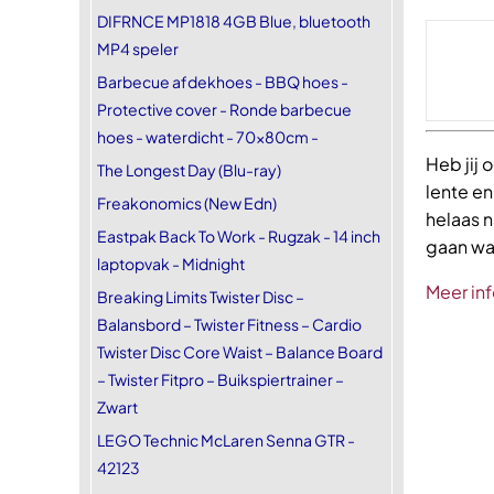
DIFRNCE MP1818 4GB Blue, bluetooth
MP4 speler
Barbecue afdekhoes - BBQ hoes -
Protective cover - Ronde barbecue
hoes - waterdicht - 70x80cm -
Heb jij 
The Longest Day (Blu-ray)
lente en
Freakonomics (New Edn)
helaas n
Eastpak Back To Work - Rugzak - 14 inch
gaan wa
laptopvak - Midnight
Meer inf
Breaking Limits Twister Disc –
Balansbord – Twister Fitness – Cardio
Twister Disc Core Waist – Balance Board
– Twister Fitpro – Buikspiertrainer –
Zwart
LEGO Technic McLaren Senna GTR -
42123