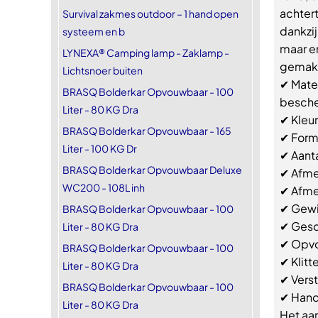
achtert
Survival zakmes outdoor – 1 hand open
dankzi
systeem en b
maar er
LYNEXA® Camping lamp - Zaklamp -
gemakk
Lichtsnoer buiten
✔ Mate
BRASQ Bolderkar Opvouwbaar - 100
besche
Liter - 80 KG Dra
✔ Kleur
BRASQ Bolderkar Opvouwbaar - 165
✔ Form
Liter - 100 KG Dr
✔ Aant
BRASQ Bolderkar Opvouwbaar Deluxe
✔ Afme
WC200 - 108L inh
✔ Afme
✔ Gewi
BRASQ Bolderkar Opvouwbaar - 100
✔ Gesc
Liter - 80 KG Dra
✔ Opvo
BRASQ Bolderkar Opvouwbaar - 100
✔ Klitt
Liter - 80 KG Dra
✔ Vers
BRASQ Bolderkar Opvouwbaar - 100
✔ Hand
Liter - 80 KG Dra
Het aan