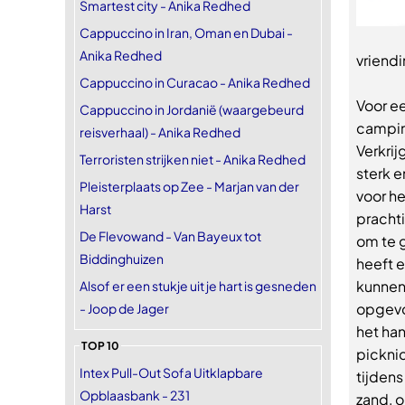
Smartest city - Anika Redhed
Cappuccino in Iran, Oman en Dubai -
Anika Redhed
vriendi
Cappuccino in Curacao - Anika Redhed
Voor ee
Cappuccino in Jordanië (waargebeurd
campin
reisverhaal) - Anika Redhed
Verkrij
Terroristen strijken niet - Anika Redhed
sterk e
Pleisterplaats op Zee - Marjan van der
voor he
Harst
prachti
De Flevowand - Van Bayeux tot
om te g
Biddinghuizen
heeft 
kunnen
Alsof er een stukje uit je hart is gesneden
opgevo
- Joop de Jager
het ha
TOP 10
picknic
Intex Pull-Out Sofa Uitklapbare
tijdens
Opblaasbank - 231
zand, o