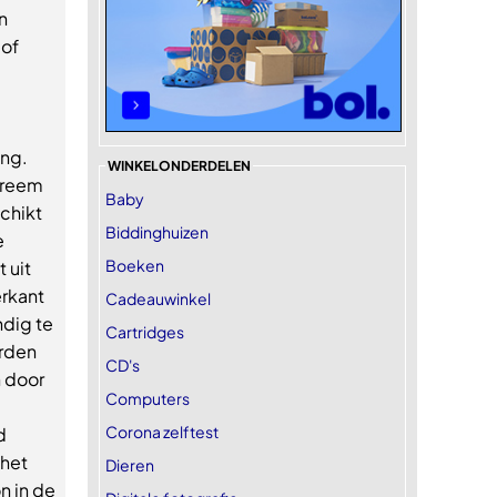
n
 of
ing.
WINKELONDERDELEN
xtreem
Baby
chikt
Biddinghuizen
e
Boeken
 uit
erkant
Cadeauwinkel
ndig te
Cartridges
rden
CD's
 door
Computers
Corona zelftest
d
 het
Dieren
n in de