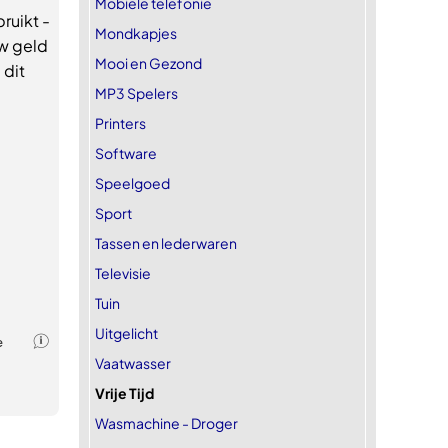
Mobiele telefonie
ruikt -
Mondkapjes
uw geld
Mooi en Gezond
 dit
MP3 Spelers
Printers
Software
Speelgoed
Sport
Tassen en lederwaren
Televisie
Tuin
Uitgelicht
Vaatwasser
Vrije Tijd
Wasmachine - Droger