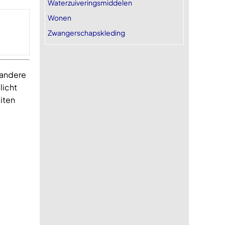
Waterzuiveringsmiddelen
Wonen
Zwangerschapskleding
n andere
licht
eiten