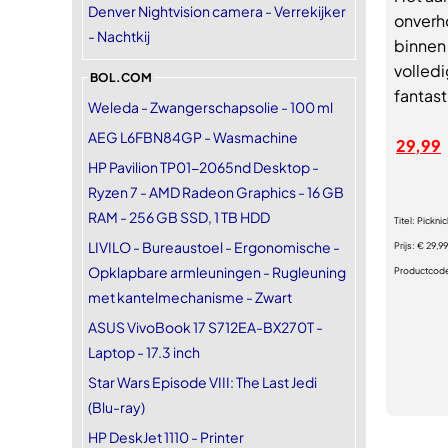
Denver Nightvision camera - Verrekijker
onverho
- Nachtkij
binnen
volledi
BOL.COM
fantas
Weleda - Zwangerschapsolie - 100 ml
AEG L6FBN84GP - Wasmachine
29,99
HP Pavilion TP01-2065nd Desktop -
Ryzen 7 - AMD Radeon Graphics - 16 GB
RAM - 256 GB SSD, 1 TB HDD
Titel:
Picknic
LIVILO - Bureaustoel - Ergonomische -
Prijs:
€ 29,99
Opklapbare armleuningen - Rugleuning
Productcod
met kantelmechanisme - Zwart
ASUS VivoBook 17 S712EA-BX270T -
Laptop - 17.3 inch
Star Wars Episode VIII: The Last Jedi
(Blu-ray)
HP DeskJet 1110 - Printer