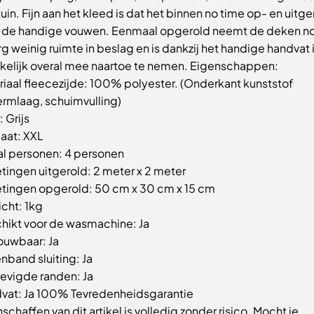
uin. Fijn aan het kleed is dat het binnen no time op- en uitger
j de handige vouwen. Eenmaal opgerold neemt de deken n
g weinig ruimte in beslag en is dankzij het handige handvat 
elijk overal mee naartoe te nemen. Eigenschappen:
riaal fleecezijde: 100% polyester. (Onderkant kunststof
rmlaag, schuimvulling)
: Grijs
aat: XXL
al personen: 4 personen
tingen uitgerold: 2 meter x 2 meter
tingen opgerold: 50 cm x 30 cm x 15 cm
cht: 1kg
hikt voor de wasmachine: Ja
uwbaar: Ja
enband sluiting: Ja
tevigde randen: Ja
vat: Ja 100% Tevredenheidsgarantie
schaffen van dit artikel is volledig zonder risico. Mocht je