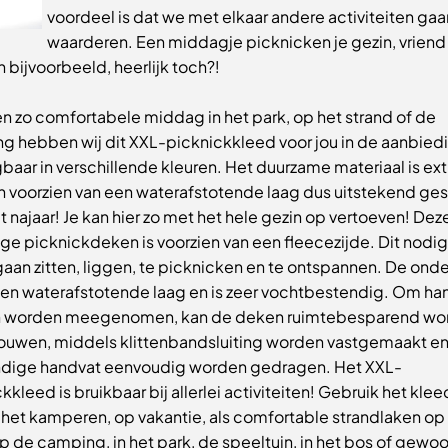
voordeel is dat we met elkaar andere activiteiten gaa
waarderen. Een middagje picknicken je gezin, vriend
n bijvoorbeeld, heerlijk toch?!
n zo comfortabele middag in het park, op het strand of de
g hebben wij dit XXL-picknickkleed voor jou in de aanbied
gbaar in verschillende kleuren. Het duurzame materiaal is e
n voorzien van een waterafstotende laag dus uitstekend ges
t najaar! Je kan hier zo met het hele gezin op vertoeven! Dez
ge picknickdeken is voorzien van een fleecezijde. Dit nodigt
aan zitten, liggen, te picknicken en te ontspannen. De ond
een waterafstotende laag en is zeer vochtbestendig. Om ha
 worden meegenomen, kan de deken ruimtebesparend wo
uwen, middels klittenbandsluiting worden vastgemaakt en
ndige handvat eenvoudig worden gedragen. Het XXL-
kkleed is bruikbaar bij allerlei activiteiten! Gebruik het klee
 het kamperen, op vakantie, als comfortable strandlaken op
p de camping, in het park, de speeltuin, in het bos of gewoo