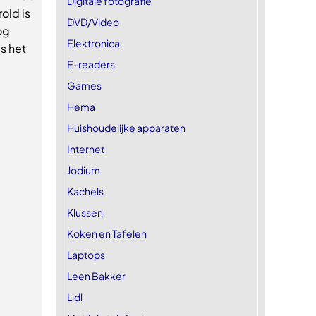
Digitale fotografie
old is
DVD/Video
og
Elektronica
is het
E-readers
Games
Hema
Huishoudelijke apparaten
Internet
Jodium
Kachels
Klussen
Koken en Tafelen
Laptops
Leen Bakker
Lidl