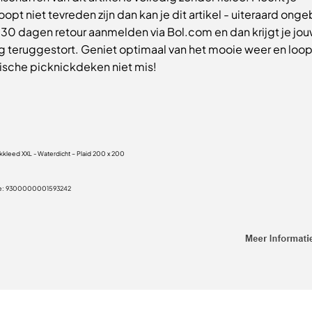
opt niet tevreden zijn dan kan je dit artikel - uiteraard ongeb
 30 dagen retour aanmelden via Bol.com en dan krijgt je jo
g teruggestort. Geniet optimaal van het mooie weer en loop
tische picknickdeken niet mis!
kkleed XXL - Waterdicht – Plaid 200 x 200
e:
9300000001593242