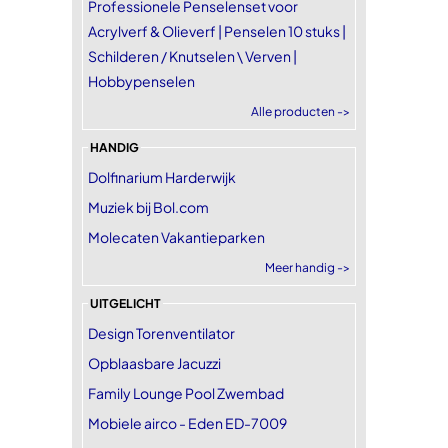
Professionele Penselenset voor
Acrylverf & Olieverf | Penselen 10 stuks |
Schilderen / Knutselen \ Verven |
Hobbypenselen
Alle producten ->
HANDIG
Dolfinarium Harderwijk
Muziek bij Bol.com
Molecaten Vakantieparken
Meer handig ->
UITGELICHT
Design Torenventilator
Opblaasbare Jacuzzi
Family Lounge Pool Zwembad
Mobiele airco - Eden ED-7009