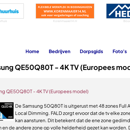
rhuis
Korenmaaier14.nl
Bouw
Home
Bedrijven
Dorpsgids
Foto's
ung QE50Q80T - 4K TV (Europees mod
g QE50Q80T - 4K TV (Europees model)
De Samsung 50Q80T is uitgerust met 48 zones Full A
Local Dimming. FALD zorgt ervoor dat de tv elke zon
kan aansturen. Dit betekent dat de ene zone gedimd
 en de andere zone op volle helderheid gezet kan worden.