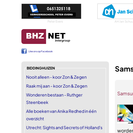
Peter Evers
AH Jan Schuu
Like ons op Facebook
Sams
BIDDINGHUIZEN
Nooit alleen - koor Zon & Zegen
Raak mij aan - koor Zon & Zegen
Samsun
Wonderen bestaan - Ruthger
Steenbeek
Alle boeken van Anika Redhed in één
overzicht
Utrecht: Sights and Secrets of Holland's
worden