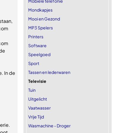
Mobiele telefonie
Mondkapjes
Mooi en Gezond
staan,
MP3 Spelers
.com
Printers
.com
Software
 de
Speelgoed
Sport
Tassen en lederwaren
. In de
Televisie
Tuin
Uitgelicht
Vaatwasser
Vrije Tijd
erie.
Wasmachine - Droger
root