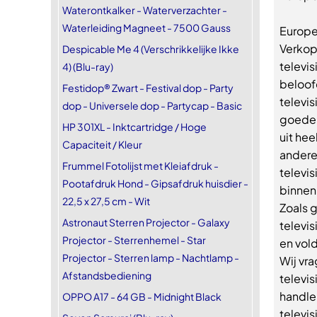
Waterontkalker - Waterverzachter -
Waterleiding Magneet - 7500 Gauss
Europe
Verkope
Despicable Me 4 (Verschrikkelijke Ikke
televi
4) (Blu-ray)
beloofd
Festidop® Zwart - Festival dop - Party
televis
dop - Universele dop - Partycap - Basic
goeder
HP 301XL - Inktcartridge / Hoge
uit hee
Capaciteit / Kleur
andere
Frummel Fotolijst met Kleiafdruk -
televis
Pootafdruk Hond - Gipsafdruk huisdier -
binnen 
22,5 x 27,5 cm - Wit
Zoals 
Astronaut Sterren Projector - Galaxy
televis
Projector - Sterrenhemel - Star
en vol
Projector - Sterren lamp - Nachtlamp -
Wij vr
Afstandsbediening
televi
handlei
OPPO A17 - 64 GB - Midnight Black
televi