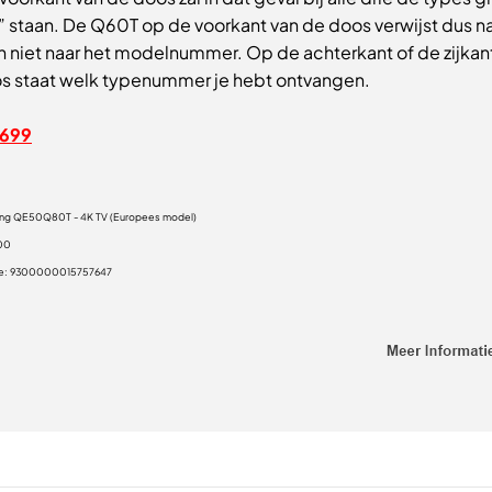
 staan. De Q60T op de voorkant van de doos verwijst dus n
en niet naar het modelnummer. Op de achterkant of de zijkan
s staat welk typenummer je hebt ontvangen.
699
ng QE50Q80T - 4K TV (Europees model)
00
e:
9300000015757647