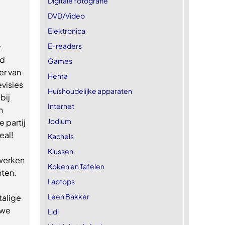
Digitale fotografie
DVD/Video
Elektronica
E-readers
t
jd
Games
er van
Hema
visies
Huishoudelijke apparaten
bij
Internet
n
Jodium
e partij
eal!
Kachels
Klussen
 werken
Koken en Tafelen
hten.
Laptops
Leen Bakker
talige
uwe
Lidl