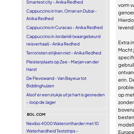
Smartest city - Anika Redhed
vorm v
Cappuccino in Iran, Oman en Dubai -
genoem
Anika Redhed
Hierdoo
levend
Cappuccino in Curacao - Anika Redhed
Cappuccino in Jordanië (waargebeurd
Extra i
reisverhaal) - Anika Redhed
Mocht j
Terroristen strijken niet - Anika Redhed
specifi
Pleisterplaats op Zee - Marjan van der
gebruik
Harst
ontvan
De Flevowand - Van Bayeux tot
erin. D
Biddinghuizen
proble
op met
Alsof er een stukje uit je hart is gesneden
zonder
- Joop de Jager
bovena
BOL.COM
bestem
Nexibo 4000 Waterontharder met 10
modelle
Waterhardheid Teststrips -
Europe