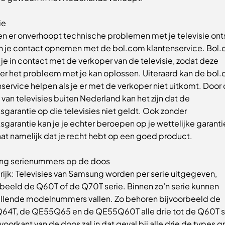
ie
n er onverhoopt technische problemen met je televisie ont
n je contact opnemen met de bol.com klantenservice. Bol
je in contact met de verkoper van de televisie, zodat deze
er het probleem met je kan oplossen. Uiteraard kan de bol
service helpen als je er met de verkoper niet uitkomt. Door
van televisies buiten Nederland kan het zijn dat de
sgarantie op die televisies niet geldt. Ook zonder
sgarantie kan je je echter beroepen op je wettelijke garantie
aat namelijk dat je recht hebt op een goed product.
g serienummers op de doos
rijk: Televisies van Samsung worden per serie uitgegeven,
rbeeld de Q60T of de Q70T serie. Binnen zo’n serie kunnen
illende modelnummers vallen. Zo behoren bijvoorbeeld de
4T, de QE55Q65 en de QE55Q60T alle drie tot de Q60T s
oorkant van de doos zal in dat geval bij alle drie de types g