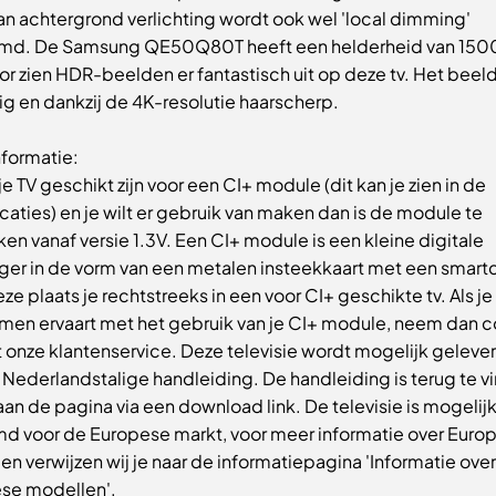
an achtergrond verlichting wordt ook wel 'local dimming'
d. De Samsung QE50Q80T heeft een helderheid van 1500 
r zien HDR-beelden er fantastisch uit op deze tv. Het beeld
ig en dankzij de 4K-resolutie haarscherp.
nformatie:
e TV geschikt zijn voor een CI+ module (dit kan je zien in de
caties) en je wilt er gebruik van maken dan is de module te
en vanaf versie 1.3V. Een CI+ module is een kleine digitale
ger in de vorm van een metalen insteekkaart met een smart
eze plaats je rechtstreeks in een voor CI+ geschikte tv. Als je
men ervaart met het gebruik van je CI+ module, neem dan c
 onze klantenservice. Deze televisie wordt mogelijk geleve
 Nederlandstalige handleiding. De handleiding is terug te v
an de pagina via een download link. De televisie is mogelij
d voor de Europese markt, voor meer informatie over Euro
n verwijzen wij je naar de informatiepagina 'Informatie over
se modellen'.