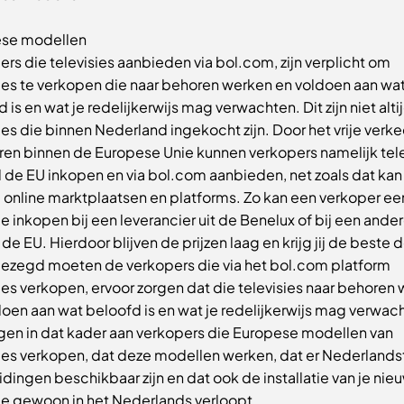
se modellen
rs die televisies aanbieden via bol.com, zijn verplicht om
sies te verkopen die naar behoren werken en voldoen aan wa
 is en wat je redelijkerwijs mag verwachten. Dit zijn niet alti
ies die binnen Nederland ingekocht zijn. Door het vrije verke
en binnen de Europese Unie kunnen verkopers namelijk tele
l de EU inkopen en via bol.com aanbieden, net zoals dat kan 
 online marktplaatsen en platforms. Zo kan een verkoper ee
ie inkopen bij een leverancier uit de Benelux of bij een ander
de EU. Hierdoor blijven de prijzen laag en krijg jij de beste d
gezegd moeten de verkopers die via het bol.com platform
ies verkopen, ervoor zorgen dat die televisies naar behoren
doen aan wat beloofd is en wat je redelijkerwijs mag verwac
agen in dat kader aan verkopers die Europese modellen van
sies verkopen, dat deze modellen werken, dat er Nederlands
dingen beschikbaar zijn en dat ook de installatie van je nie
sie gewoon in het Nederlands verloopt.