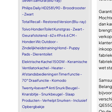
Seven Samurai (Blu-ray)
Philips Daily HD2581/90 - Broodrooster
Garant
- Zwart
Mochte
Total Recall - Restored Version (Blu-ray)
dan ka
Toivo HondenToilet Kunstgras - Zwart -
brengt 
Geurafstotend - 62 x 49 x 6.6 CM -
verkop
Honden Wc Outdoor -
klanten
Zindelijkheidstraining Hond - Puppy
inkoop 
Pads - Dierentoilet
fabriek
fabriek
Elektrische Kachel 1500W - Keramische
wet st
Ventilatorkachel - Heater -
Afstandsbediening en Timerfunctie -
Samsun
70° Draaifunctie - Komodo
Belang
Twenty4seven® Anti Snurk Beugel -
bijvoo
Knarsbitje - Snurkbeugel - Slaap
versch
Producten - Verhelpt Snurken - Inclusief
QE55Q6
Opbergbakje
Op de v