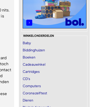
nits.
 is
WINKELONDERDELEN
Baby
Biddinghuizen
Boeken
card
 toch
Cadeauwinkel
ontact
Cartridges
rd
CD's
inden
Computers
k
Corona zelftest
pese
Dieren