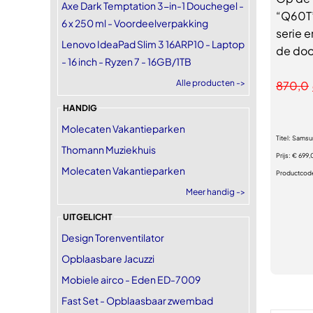
Axe Dark Temptation 3-in-1 Douchegel -
“Q60T”
6 x 250 ml - Voordeelverpakking
serie 
Lenovo IdeaPad Slim 3 16ARP10 - Laptop
de doo
- 16 inch - Ryzen 7 - 16GB/1TB
Alle producten ->
870,0
HANDIG
Molecaten Vakantieparken
Titel:
Samsu
Thomann Muziekhuis
Prijs:
€ 699,
Molecaten Vakantieparken
Productcod
Meer handig ->
UITGELICHT
Design Torenventilator
Opblaasbare Jacuzzi
Mobiele airco - Eden ED-7009
Fast Set - Opblaasbaar zwembad