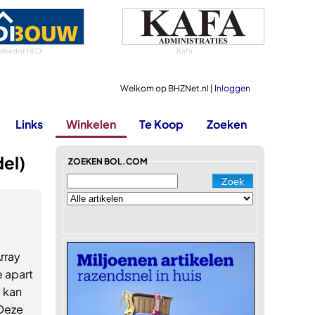
bedrijf HEDI
Kafa
Welkom op BHZNet.nl |
Inloggen
Links
Winkelen
Te Koop
Zoeken
el)
ZOEKEN BOL.COM
rray
e apart
 kan
 Deze