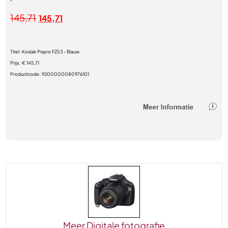
145,71
145,71
Titel:
Kodak Pixpro FZ53 - Blauw
Prijs:
€ 145,71
Productcode:
9200000080976101
Meer Digitale fotografie