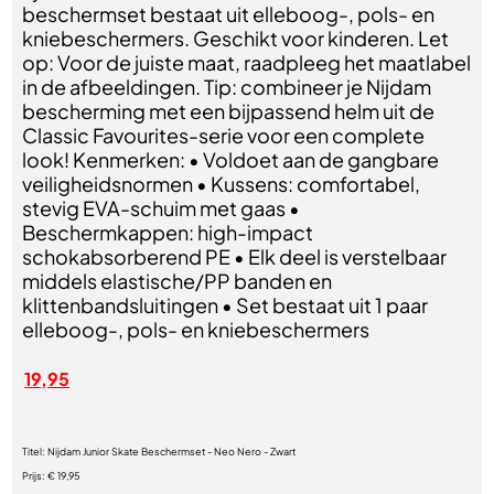
beschermset bestaat uit elleboog-, pols- en
kniebeschermers. Geschikt voor kinderen. Let
op: Voor de juiste maat, raadpleeg het maatlabel
in de afbeeldingen. Tip: combineer je Nijdam
bescherming met een bijpassend helm uit de
Classic Favourites-serie voor een complete
look! Kenmerken: • Voldoet aan de gangbare
veiligheidsnormen • Kussens: comfortabel,
stevig EVA-schuim met gaas •
Beschermkappen: high-impact
schokabsorberend PE • Elk deel is verstelbaar
middels elastische/PP banden en
klittenbandsluitingen • Set bestaat uit 1 paar
elleboog-, pols- en kniebeschermers
19,95
Titel:
Nijdam Junior Skate Beschermset - Neo Nero - Zwart
Prijs:
€ 19,95