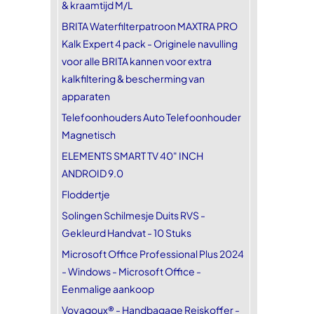
& kraamtijd M/L
BRITA Waterfilterpatroon MAXTRA PRO
Kalk Expert 4 pack - Originele navulling
voor alle BRITA kannen voor extra
kalkfiltering & bescherming van
apparaten
Telefoonhouders Auto Telefoonhouder
Magnetisch
ELEMENTS SMART TV 40" INCH
ANDROID 9.0
Floddertje
Solingen Schilmesje Duits RVS -
Gekleurd Handvat - 10 Stuks
Microsoft Office Professional Plus 2024
- Windows - Microsoft Office -
Eenmalige aankoop
Voyagoux® - Handbagage Reiskoffer -