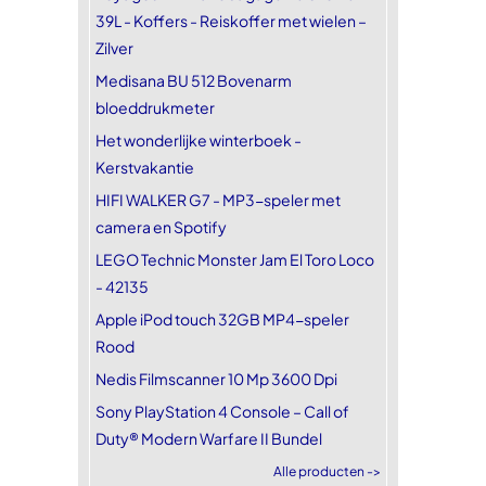
39L - Koffers - Reiskoffer met wielen –
Zilver
Medisana BU 512 Bovenarm
bloeddrukmeter
Het wonderlijke winterboek -
Kerstvakantie
HIFI WALKER G7 - MP3-speler met
camera en Spotify
LEGO Technic Monster Jam El Toro Loco
- 42135
Apple iPod touch 32GB MP4-speler
Rood
Nedis Filmscanner 10 Mp 3600 Dpi
Sony PlayStation 4 Console – Call of
Duty® Modern Warfare II Bundel
Alle producten ->