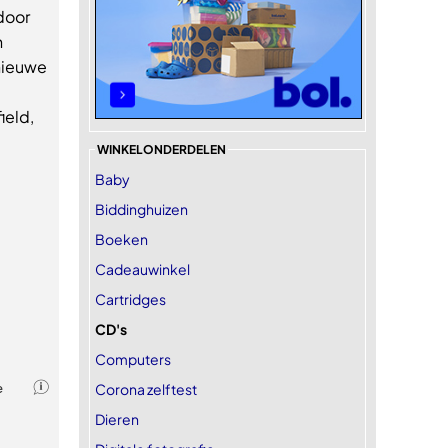
door
n
 nieuwe
ield,
WINKELONDERDELEN
Baby
Biddinghuizen
Boeken
Cadeauwinkel
Cartridges
CD's
Computers
Corona zelftest
Dieren