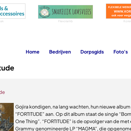
eak
Flevolamb
Koren
Home
Bedrijven
Dorpsgids
Foto's
itude
ude
Gojira kondigen, na lang wachten, hun nieuwe album
“FORTITUDE” aan. Op dit album staat de single “Born
One Thing”. “FORTITUDE” is de opvolger van de met
Grammy genomineerde LP “MAGMA”, die opgenome