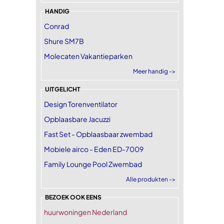
HANDIG
Conrad
Shure SM7B
Molecaten Vakantieparken
Meer handig ->
UITGELICHT
Design Torenventilator
Opblaasbare Jacuzzi
Fast Set - Opblaasbaar zwembad
Mobiele airco - Eden ED-7009
Family Lounge Pool Zwembad
Alle produkten ->
BEZOEK OOK EENS
huurwoningen Nederland