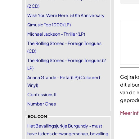
(2 CD)
Wish You Were Here: 50th Anniversary
Qmusic Top 1000 (LP)
Michael Jackson - Thriller (LP)
The Rolling Stones - Foreign Tongues
(CD)
The Rolling Stones - Foreign Tongues (2
LP)
Gojira 
Ariana Grande - Petal (LP) (Coloured
dit albu
Vinyl)
van de
Confessions II
geproduc
Number Ones
Meer in
BOL.COM
Het Bevallingsjurkje Burgundy ~ must
have tijdens de zwangerschap, bevalling