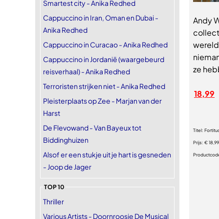
Smartest city - Anika Redhed
Cappuccino in Iran, Oman en Dubai -
Andy W
Anika Redhed
collect
wereld
Cappuccino in Curacao - Anika Redhed
nieman
Cappuccino in Jordanië (waargebeurd
ze heb
reisverhaal) - Anika Redhed
Terroristen strijken niet - Anika Redhed
18,99
Pleisterplaats op Zee - Marjan van der
Harst
De Flevowand - Van Bayeux tot
Titel:
Fortit
Biddinghuizen
Prijs:
€ 18,99
Alsof er een stukje uit je hart is gesneden
Productcod
- Joop de Jager
TOP 10
Thriller
Various Artists - Doornroosje De Musical