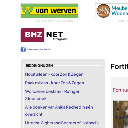
Van Werven infra & recycling
Poldert
Like ons op Facebook
Fort
BIDDINGHUIZEN
Nooit alleen - koor Zon & Zegen
Raak mij aan - koor Zon & Zegen
Fortit
Wonderen bestaan - Ruthger
Steenbeek
Alle boeken van Anika Redhed in één
overzicht
Utrecht: Sights and Secrets of Holland's