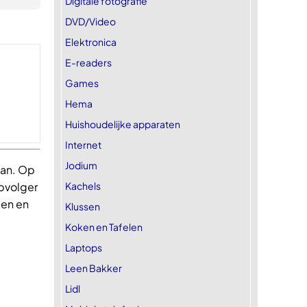
Digitale fotografie
DVD/Video
Elektronica
E-readers
Games
Hema
Huishoudelijke apparaten
Internet
Jodium
aan. Op
Kachels
opvolger
en en
Klussen
Koken en Tafelen
Laptops
Leen Bakker
Lidl