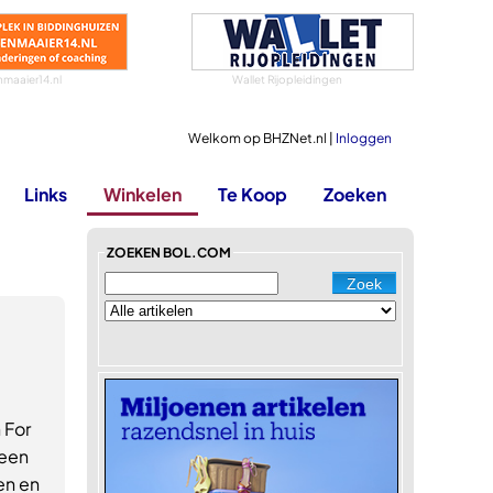
maaier14.nl
Wallet Rijopleidingen
Welkom op BHZNet.nl |
Inloggen
Links
Winkelen
Te Koop
Zoeken
ZOEKEN BOL.COM
 For
 een
n en