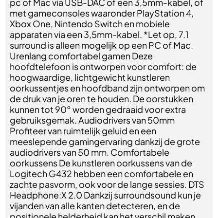
pc of Mac via USB-DAC of een 3,5mm-kabel, of
met gameconsoles waaronder PlayStation 4,
Xbox One, Nintendo Switch en mobiele
apparaten via een 3,5mm-kabel. *Let op, 7.1
surround is alleen mogelijk op een PC of Mac.
Urenlang comfortabel gamen Deze
hoofdtelefoon is ontworpen voor comfort: de
hoogwaardige, lichtgewicht kunstleren
oorkussentjes en hoofdband zijn ontworpen om
de druk van je oren te houden. De oorstukken
kunnen tot 90° worden gedraaid voor extra
gebruiksgemak. Audiodrivers van 50mm
Profiteer van ruimtelijk geluid en een
meeslepende gamingervaring dankzij de grote
audiodrivers van 50 mm. Comfortabele
oorkussens De kunstleren oorkussens van de
Logitech G432 hebben een comfortabele en
zachte pasvorm, ook voor de lange sessies. DTS
Headphone:X 2.0 Dankzij surroundsound kun je
vijanden van alle kanten detecteren, en de
positionele helderheid kan het verschil maken.