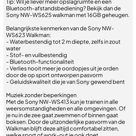
Tip: Wil je liever meer opslagruimte en een
Bluetooth-afstandsbediening? Bekijk dan de
Sony NW-WS625 walkman met 16GB geheugen.
Belangrijkste kenmerken van de Sony NW-
WS623 Walkman:
- Waterbestendig tot 2 m diepte, zelfs in zout
water
- Stof- en vuilbestendig
- Bluetooth-functionaliteit
- Verlies nooit meer je oordopjes uit je orden
door de op sport ontworpen pasvorm
- Geluidskwaliteit die je van Sony gewend bent
Muziek zonder beperkingen
Met de Sony NW-WS413 kun je trainen in alle
weersomstandigheden en alle omgevingen. Of
je nu in de zee gaat zwemmen of binnen gaat
boksen. Door de uitzonderlijke pasvorm van de
Walkman blijft deze altijd comfortabel zitten,
welke sport of work-out je ook doet.