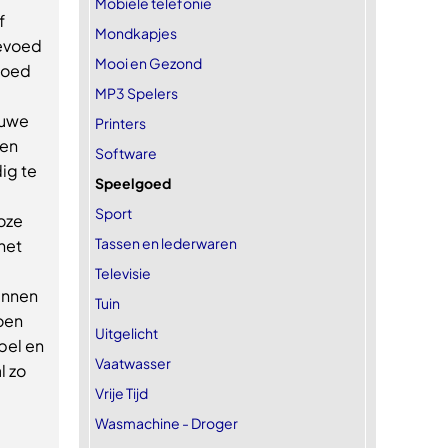
Mobiele telefonie
f
Mondkapjes
Gevoed
Mooi en Gezond
lgoed
MP3 Spelers
euwe
Printers
 en
Software
ig te
Speelgoed
Sport
oze
Tassen en lederwaren
het
Televisie
unnen
Tuin
oen
Uitgelicht
bel en
Vaatwasser
l zo
Vrije Tijd
Wasmachine - Droger