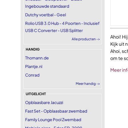
Ingebouwde standaard
Dutchy voetbal - Geel
Rolio USB 3.0 Hub - 4 Poorten - Inclusief
USB C Converter - USB Splitter
Ahoi! Hi
Alle producten ->
Kijk uit
HANDIG
Ahoi, sc
Thomann.de
om te sc
Plantje.nl
Meer inf
Conrad
Meer handig ->
UITGELICHT
Opblaasbare Jacuzzi
Fast Set - Opblaasbaar zwembad
Family Lounge Pool Zwembad