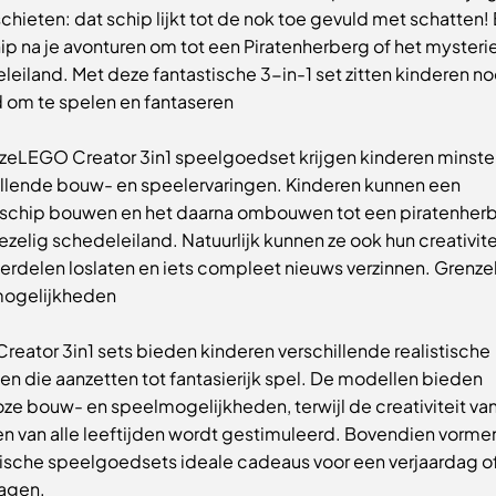
chieten: dat schip lijkt tot de nok toe gevuld met schatten
ip na je avonturen om tot een Piratenherberg of het mysteri
eiland. Met deze fantastische 3-in-1 set zitten kinderen nooi
d om te spelen en fantaseren
zeLEGO Creator 3in1 speelgoedset krijgen kinderen minste
illende bouw- en speelervaringen. Kinderen kunnen een
nschip bouwen en het daarna ombouwen tot een piratenherb
ezelig schedeleiland. Natuurlijk kunnen ze ook hun creativite
erdelen loslaten en iets compleet nieuws verzinnen. Grenze
ogelijkheden
eator 3in1 sets bieden kinderen verschillende realistische
n die aanzetten tot fantasierijk spel. De modellen bieden
ze bouw- en speelmogelijkheden, terwijl de creativiteit va
en van alle leeftijden wordt gestimuleerd. Bovendien vorme
tische speelgoedsets ideale cadeaus voor een verjaardag o
agen.