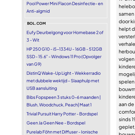
Pool Power Mini Flacon Desinfectie- en
helebo
Anti-algmid
samen 
door ki
BOL.COM
helpt 
Eufy Deurbelgong voor Homebase 2 of
verster
3 - Wit
verhal
HP 250 G10 - i5-1334U - 16GB - 512GB
herbouw
SSD - 15.6" - Windows 11 Pro (Opvolger
volgen 
van G9)
kinder
DistinQ Wake-Up Light – Wekkerradio
mogeli
met dubbele wektijd – Slaaphulp met
spelen
USB aansluiting
bouwmo
kinder
Bibs Fopspeen 3 stuks 0-6 maanden |
aan de
Blush, Woodchuck, Peach| Maat 1
comfort
Trivial Pursuit Harry Potter - Bordspel
sinds 
Geen Ja Geen Nee - Bordspel
geplet,
Purelab Föhn met Diffuser - Ionische
bouwse