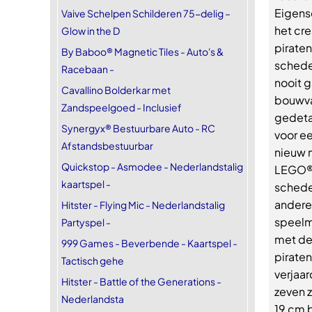
Eigens
Vaive Schelpen Schilderen 75-delig –
het cre
Glow in the D
piraten
By Baboo® Magnetic Tiles - Auto's &
schede
Racebaan -
nooit 
Cavallino Bolderkar met
bouwva
Zandspeelgoed - Inclusief
gedeta
Synergyx® Bestuurbare Auto - RC
voor e
Afstandsbestuurbar
nieuw 
Quickstop - Asmodee - Nederlandstalig
LEGO® C
kaartspel -
schede
andere 
Hitster - Flying Mic - Nederlandstalig
speelmo
Partyspel -
met de
999 Games - Beverbende - Kaartspel -
piraten
Tactisch gehe
verjaar
Hitster - Battle of the Generations -
zeven z
Nederlandsta
19 cm 