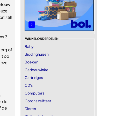
! Bouw
euze
t stil!
ns 3
WINKELONDERDELEN
Baby
erg of
Biddinghuizen
it op
Boeken
loze
Cadeauwinkel
Cartridges
CD's
Computers
n
Corona zelftest
n de
f de
Dieren