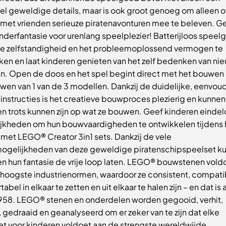
el geweldige details, maar is ook groot genoeg om alleen o
met vrienden serieuze piratenavonturen mee te beleven. 
nderfantasie voor urenlang speelplezier! Batterijloos spee
de zelfstandigheid en het probleemoplossend vermogen te
ken en laat kinderen genieten van het zelf bedenken van ni
en. Open de doos en het spel begint direct met het bouwen
en van 1 van de 3 modellen. Dankzij de duidelijke, eenvoud
instructies is het creatieve bouwproces plezierig en kunnen
en trots kunnen zijn op wat ze bouwen. Geef kinderen eindel
jkheden om hun bouwvaardigheden te ontwikkelen tijdens 
 met LEGO® Creator 3in1 sets. Dankzij de vele
gelijkheden van deze geweldige piratenschipspeelset k
en hun fantasie de vrije loop laten. LEGO® bouwstenen vold
 hoogste industrienormen, waardoor ze consistent, compati
abel in elkaar te zetten en uit elkaar te halen zijn – en dat is a
1958. LEGO® stenen en onderdelen worden gegooid, verhit,
 gedraaid en geanalyseerd om er zeker van te zijn dat elke
t voor kinderen voldoet aan de strengste wereldwijde