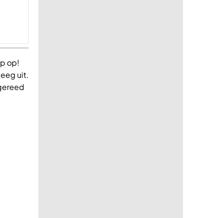
ip op!
leeg uit.
 gereed