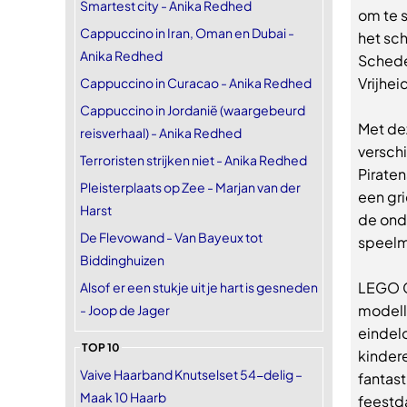
Smartest city - Anika Redhed
om te s
Cappuccino in Iran, Oman en Dubai -
het sch
Anika Redhed
Schedel
Vrijhei
Cappuccino in Curacao - Anika Redhed
Cappuccino in Jordanië (waargebeurd
Met de
reisverhaal) - Anika Redhed
versch
Terroristen strijken niet - Anika Redhed
Pirate
Pleisterplaats op Zee - Marjan van der
een gri
Harst
de ond
De Flevowand - Van Bayeux tot
speelm
Biddinghuizen
LEGO Cr
Alsof er een stukje uit je hart is gesneden
modelle
- Joop de Jager
eindelo
TOP 10
kinder
Vaive Haarband Knutselset 54-delig –
fantas
Maak 10 Haarb
feestd