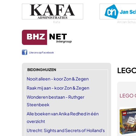
Kafa
AH Jan Schuu
Like ons op Facebook
LEGO 
BIDDINGHUIZEN
Nooit alleen - koor Zon & Zegen
Raak mij aan - koor Zon & Zegen
LEGO C
Wonderen bestaan - Ruthger
Steenbeek
Alle boeken van Anika Redhed in één
overzicht
Utrecht: Sights and Secrets of Holland's