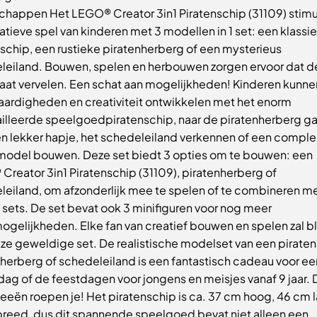
chappen Het LEGO® Creator 3in1 Piratenschip (31109) stimu
atieve spel van kinderen met 3 modellen in 1 set: een klassi
schip, een rustieke piratenherberg of een mysterieus
leiland. Bouwen, spelen en herbouwen zorgen ervoor dat d
gaat vervelen. Een schat aan mogelijkheden! Kinderen kunne
ardigheden en creativiteit ontwikkelen met het enorm
illeerde speelgoedpiratenschip, naar de piratenherberg g
en lekker hapje, het schedeleiland verkennen of een comple
model bouwen. Deze set biedt 3 opties om te bouwen: een
reator 3in1 Piratenschip (31109), piratenherberg of
leiland, om afzonderlijk mee te spelen of te combineren m
sets. De set bevat ook 3 minifiguren voor nog meer
gelijkheden. Elke fan van creatief bouwen en spelen zal blij
ze geweldige set. De realistische modelset van een piraten
herberg of schedeleiland is een fantastisch cadeau voor ee
dag of de feestdagen voor jongens en meisjes vanaf 9 jaar. 
eeën roepen je! Het piratenschip is ca. 37 cm hoog, 46 cm 
breed, dus dit spannende speelgoed bevat niet alleen een