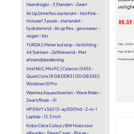
Haardroger - 3 Standen - Zwart
veiligh
Air Up Drinkfles starterskit - Hot Pink -
Inclusief 3 pods - starterskit -
88,59
hydraterend - Air up fles - geurwater -
vegan - bio
YURDA 5 Meter led strip - Verlichting -
Titel:
LEGO C
44 Toetsen - Zelfklevend - Met
Prijs:
€ 88,5
afstandsbediening
Productcod
Intel NUC Mini PC | Celeron J3455 -
Quad Core | 8 GB DDR3 | 120 GB SSD |
Windows 10 Pro
Waimea Aquaschoenen - Wave Rider -
Zwart/Roze - 41
HP ENVY x360 13-ay0001nd - 2-in-1
Laptop - 13.3 Inch
Kobo Clara Colour / BW Hoes voor
eReader - SleepCover - Blauw -