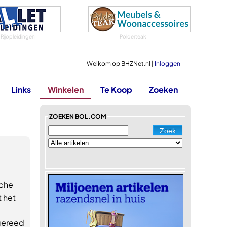
 Rijopleidingen
Polderteak
Welkom op BHZNet.nl |
Inloggen
Links
Winkelen
Te Koop
Zoeken
ZOEKEN BOL.COM
sche
t het
 gereed