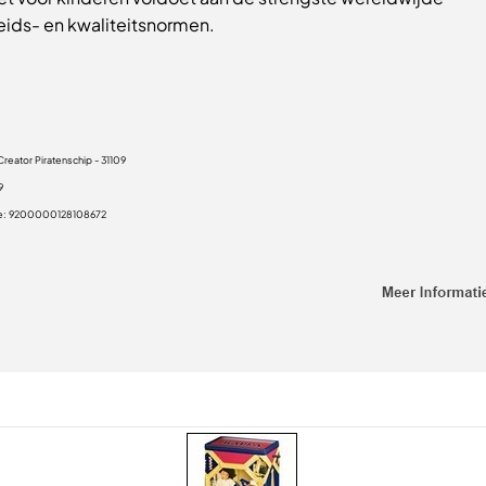
eids- en kwaliteitsnormen.
reator Piratenschip - 31109
9
e:
9200000128108672