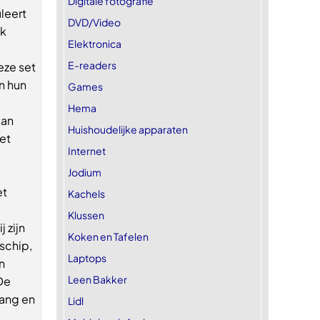
Digitale fotografie
leert
DVD/Video
ek
Elektronica
E-readers
eze set
n hun
Games
Hema
aan
Huishoudelijke apparaten
et
Internet
Jodium
et
Kachels
Klussen
 zijn
Koken en Tafelen
schip,
Laptops
n
Leen Bakker
De
lang en
Lidl