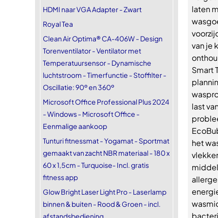
laten 
HDMI naar VGA Adapter - Zwart
wasgoed
Royal Tea
voorzij
Clean Air Optima® CA-406W - Design
van je 
Torenventilator - Ventilator met
onthou
Temperatuursensor - Dynamische
Smart 
luchtstroom - Timerfunctie - Stoffilter -
plannin
Oscillatie: 90º en 360º
waspro
Microsoft Office Professional Plus 2024
last va
- Windows - Microsoft Office -
proble
Eenmalige aankoop
EcoBub
Tunturi fitnessmat - Yogamat - Sportmat
het was
gemaakt van zacht NBR materiaal - 180 x
vlekke
60 x 1,5cm - Turquoise- Incl. gratis
middel
fitness app
allerge
energi
Glow Bright Laser Light Pro - Laserlamp
wasmid
binnen & buiten - Rood & Groen - incl.
bacteri
afstandsbediening