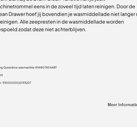
hinetrommel eens in de zoveel tijd laten reinigen. Door de
ean Drawer hoef jij bovendien je wasmiddellade niet langer
 reinigen. Alle zeepresten in de wasmiddellade worden
spoeld zodat deze niet achterblijven.
ng Quickdrive wasmachine WW80T854ABT
00
e:
9300000020193207