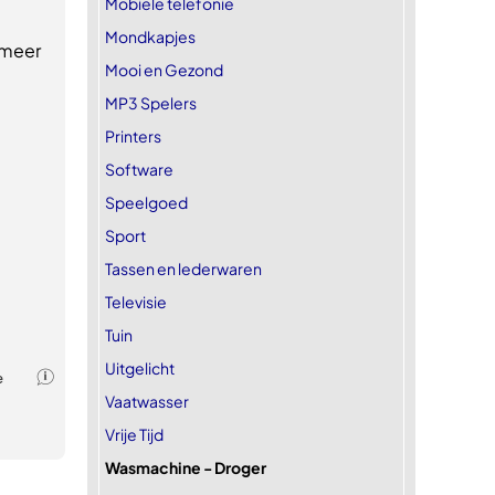
Mobiele telefonie
Mondkapjes
 meer
Mooi en Gezond
MP3 Spelers
Printers
Software
Speelgoed
Sport
Tassen en lederwaren
Televisie
Tuin
Uitgelicht
Vaatwasser
Vrije Tijd
Wasmachine - Droger