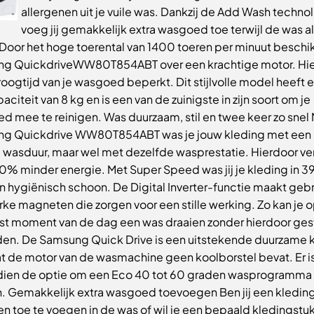
allergenen uit je vuile was. Dankzij de Add Wash techno
voeg jij gemakkelijk extra wasgoed toe terwijl de was a
 Door het hoge toerental van 1400 toeren per minuut beschi
g QuickdriveWW80T854ABT over een krachtige motor. Hi
roogtijd van je wasgoed beperkt. Dit stijlvolle model heeft 
citeit van 8 kg en is een van de zuinigste in zijn soort om je
d mee te reinigen. Was duurzaam, stil en twee keer zo snel
g Quickdrive WW80T854ABT was je jouw kleding met ee
e wasduur, maar wel met dezelfde wasprestatie. Hierdoor ve
20% minder energie. Met Super Speed was jij je kleding in 3
n hygiënisch schoon. De Digital Inverter-functie maakt gebr
rke magneten die zorgen voor een stille werking. Zo kan je o
t moment van de dag een was draaien zonder hierdoor ges
den. De Samsung Quick Drive is een uitstekende duurzame 
t de motor van de wasmachine geen koolborstel bevat. Er i
ien de optie om een Eco 40 tot 60 graden wasprogramma 
n. Gemakkelijk extra wasgoed toevoegen Ben jij een kledin
n toe te voegen in de was of wil je een bepaald kledingstuk