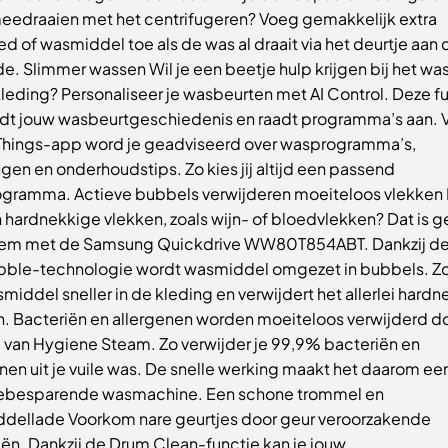
meedraaien met het centrifugeren? Voeg gemakkelijk extra
 of wasmiddel toe als de was al draait via het deurtje aan 
de. Slimmer wassen Wil je een beetje hulp krijgen bij het wa
kleding? Personaliseer je wasbeurten met AI Control. Deze f
dt jouw wasbeurtgeschiedenis en raadt programma’s aan. V
Things-app word je geadviseerd over wasprogramma’s,
gen en onderhoudstips. Zo kies jij altijd een passend
gramma. Actieve bubbels verwijderen moeiteloos vlekken 
n hardnekkige vlekken, zoals wijn- of bloedvlekken? Dat is 
em met de Samsung Quickdrive WW80T854ABT. Dankzij d
ble-technologie wordt wasmiddel omgezet in bubbels. Zo
middel sneller in de kleding en verwijdert het allerlei hard
n. Bacteriën en allergenen worden moeiteloos verwijderd d
 van Hygiene Steam. Zo verwijder je 99,9% bacteriën en
nen uit je vuile was. De snelle werking maakt het daarom ee
ebesparende wasmachine. Een schone trommel en
dellade Voorkom nare geurtjes door geur veroorzakende
ën. Dankzij de Drum Clean-functie kan je jouw