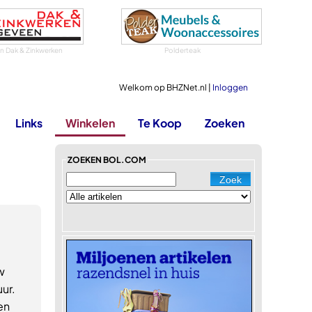
 Dak & Zinkwerken
Polderteak
Welkom op BHZNet.nl |
Inloggen
Links
Winkelen
Te Koop
Zoeken
ZOEKEN BOL.COM
w
ur.
en