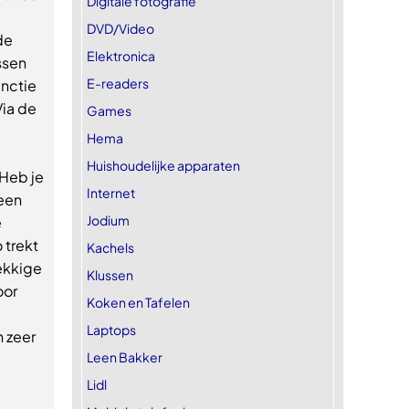
Digitale fotografie
DVD/Video
de
Elektronica
ssen
E-readers
unctie
ia de
Games
Hema
Huishoudelijke apparaten
Heb je
Internet
geen
Jodium
e
 trekt
Kachels
nekkige
Klussen
oor
Koken en Tafelen
Laptops
n zeer
Leen Bakker
Lidl