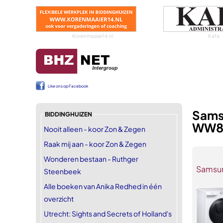
Korenmaaier14.nl
Kafa
Like ons op Facebook
Sams
BIDDINGHUIZEN
WW8
Nooit alleen - koor Zon & Zegen
Raak mij aan - koor Zon & Zegen
Wonderen bestaan - Ruthger
Samsu
Steenbeek
Alle boeken van Anika Redhed in één
overzicht
Utrecht: Sights and Secrets of Holland's