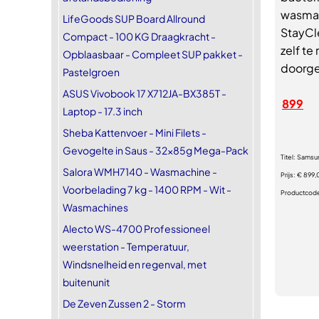
wasmac
LifeGoods SUP Board Allround
StayCl
Compact - 100 KG Draagkracht -
zelf te
Opblaasbaar - Compleet SUP pakket -
doorge
Pastelgroen
ASUS Vivobook 17 X712JA-BX385T -
899
Laptop - 17.3 inch
Sheba Kattenvoer - Mini Filets -
Gevogelte in Saus - 32x85g Mega-Pack
Titel:
Samsu
Salora WMH7140 - Wasmachine -
Prijs:
€ 899,
Voorbelading 7 kg - 1400 RPM - Wit -
Productcod
Wasmachines
Alecto WS-4700 Professioneel
weerstation - Temperatuur,
Windsnelheid en regenval, met
buitenunit
De Zeven Zussen 2 - Storm