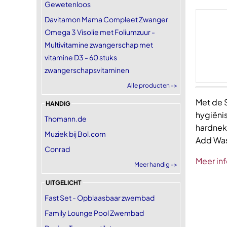
Gewetenloos
Davitamon Mama Compleet Zwanger
Omega 3 Visolie met Foliumzuur -
Multivitamine zwangerschap met
vitamine D3 - 60 stuks
zwangerschapsvitaminen
Alle producten ->
Met de 
HANDIG
hygiënis
Thomann.de
hardnekk
Muziek bij Bol.com
Add Wash
Conrad
Meer inf
Meer handig ->
UITGELICHT
Fast Set - Opblaasbaar zwembad
Family Lounge Pool Zwembad