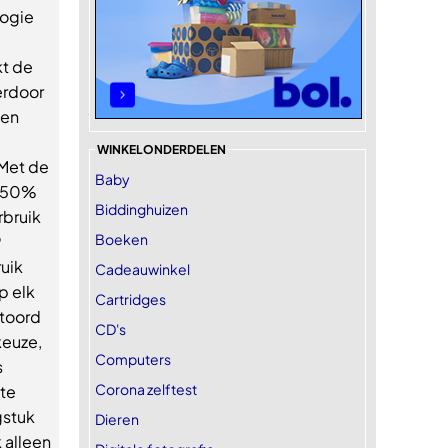
logie
l
kt de
erdoor
een
WINKELONDERDELEN
 Met de
Baby
n 50%
Biddinghuizen
rbruik
Boeken
9
uik
Cadeauwinkel
p elk
Cartridges
toord
CD's
keuze,
Computers
s
Corona zelftest
te
gstuk
Dieren
 alleen