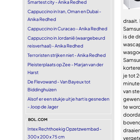
Smartest city - Anika Redhed
Cappuccino in Iran, Oman en Dubai -
Anika Redhed
draait.
Samsun
Cappuccino in Curacao - Anika Redhed
is de d
Cappuccino in Jordanië (waargebeurd
wascapa
reisverhaal) - Anika Redhed
wasgoe
Terroristen strijken niet - Anika Redhed
Samsun
Pleisterplaats op Zee - Marjan van der
korter
Harst
je tot 
De Flevowand - Van Bayeux tot
minute
Biddinghuizen
van ste
gewens
Alsof er een stukje uit je hart is gesneden
te wor
- Joop de Jager
doorda
BOL.COM
bovend
Intex Rechthoekig Opzetzwembad -
draaie
300 x 200 x 75 cm
vergete