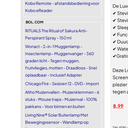
Kobo Remote - afstandsbediening voor
De Lux
Kobo eReader
✔ Stev
✔ Stevi
BOL.COM
✔ Sleep
RITUALS The Ritual of Sakura Anti-
✔ Func
Perspirant Spray - 150 ml
✔ Duur
Wonact - 2-in-1 Muggenlamp -
✔ Wate
Insectenlamp - Muggenvanger - 360
✔Grati
graden licht - Tegen muggen,
fruitvliegjes, motten - Draadloos - Snel
Deze L
oplaadbaar - Inclusief Adapter
Screenp
Chicago Fire - Seizoen 12 - DVD - Import
plezie
tegen a
Altho Muizenvallen - Muizenklemmen - 6
stuks - Mouse traps - Muizenval - 100%
8,99
pakkans – Voor binnen en buiten
Living Nine® Solar Buitenlamp Met
Bewegingssensor - Wandlamp op
Titel:
ADRV -