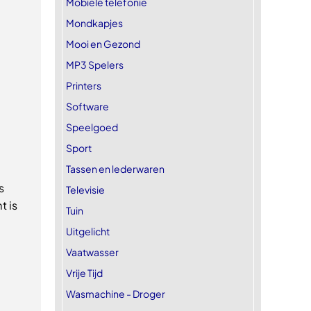
Mobiele telefonie
Mondkapjes
Mooi en Gezond
MP3 Spelers
Printers
Software
Speelgoed
Sport
Tassen en lederwaren
s
Televisie
t is
Tuin
Uitgelicht
Vaatwasser
Vrije Tijd
Wasmachine - Droger