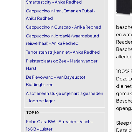
Smartest city - Anika Redhed
Cappuccino in Iran, Oman en Dubai -
Anika Redhed
bescher
Cappuccino in Curacao - Anika Redhed
en wat
Cappuccino in Jordanië (waargebeurd
Reader
reisverhaal) - Anika Redhed
Besche
Terroristen strijken niet - Anika Redhed
allerle
Pleisterplaats op Zee - Marjan van der
Harst
100% 
De Flevowand - Van Bayeux tot
Deze L
Biddinghuizen
die het
gemakke
Alsof er een stukje uit je hart is gesneden
Bescher
- Joop de Jager
openg
TOP 10
Kobo Clara BW - E-reader - 6 inch -
Sleep/
16GB - Luister
Deze b