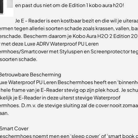
en past dus niet om de Edition 1 kobo aura h20!
Je E - Reader is een kostbaar bezit en die wil je uitera
men tegen allerlei soorten schade zoals krassen, vallen, ba
erschade. Bescherm daarom je Kobo Aura H2O 2 Edition 20
 met deze Luxe ADRV Waterproof PU Leren
rmhoes/Smartcover met Styluspen en Screenprotector te
i soorten schade.
Betrouwbare Bescherming
uxe Waterproof PU Leren Beschermhoes heeft een ‘binnenh
 hele frame van je E-Reader stevig op zijn plek houd. Je schu
lijk je E-Reader in deze uiterst stevige Waterproof
mhoes. D.m.v. de stevige sluiting zal de cover nooit zomaa
aan.
Smart Cover
eschermhoes noemt men een ‘sleep cover’ of ‘smart book c