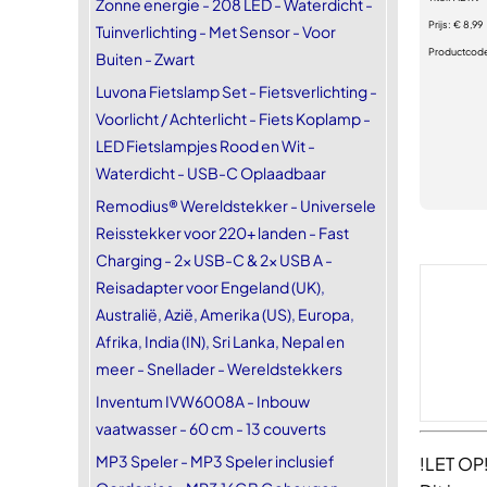
Zonne energie - 208 LED - Waterdicht -
Prijs:
€ 8,99
Tuinverlichting - Met Sensor - Voor
Productcod
Buiten - Zwart
Luvona Fietslamp Set - Fietsverlichting -
Voorlicht / Achterlicht - Fiets Koplamp -
LED Fietslampjes Rood en Wit -
Waterdicht - USB-C Oplaadbaar
Remodius® Wereldstekker - Universele
Reisstekker voor 220+ landen - Fast
Charging - 2x USB-C & 2x USB A -
Reisadapter voor Engeland (UK),
Australië, Azië, Amerika (US), Europa,
Afrika, India (IN), Sri Lanka, Nepal en
meer - Snellader - Wereldstekkers
Inventum IVW6008A - Inbouw
vaatwasser - 60 cm - 13 couverts
MP3 Speler - MP3 Speler inclusief
!LET OP