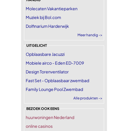
Molecaten Vakantieparken
Muziek bij Bol.com
Dolfinarium Harderwijk
Meer handig ->
UITGELICHT
Opblaasbare Jacuzzi
Mobiele airco - Eden ED-7009
Design Torenventilator
Fast Set - Opblaasbaar zwembad
Family Lounge Pool Zwembad
Alle produkten ->
BEZOEK OOK EENS
huurwoningen Nederland
online casinos