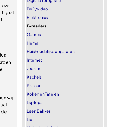
Digitale fotografie
 cover
DVD/Video
it gaat
Elektronica
kt
E-readers
Games
Hema
-
Huishoudelijke apparaten
dus
Internet
worden
Jodium
ie
Kachels
Klussen
Koken en Tafelen
oen wij
Laptops
aal
Leen Bakker
n de
Lidl