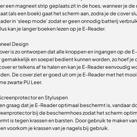
r een magneet strip geplaats zit in de hoes, wanneer je de
aat (als een boek) gaat het scherm aan, zodra je de cover slu
ader in ‘sleep mode’ zodat er geen onnodig batterij verbrui
us kan je langer boeken lezen op je E-Reader.
oneel Design
over is zo ontworpen dat alle knoppen en ingangen op de E
 gemakkelijk en soepel bedient kunnen worden, zo hoef je 
 cover er telkens af te halen en kan je E-Reader eenvoudig 
den. De cover ziet er goed uit om je E-Reader met het moo
me zwarte PU Leer.
 Screenprotector en Styluspen
len graag dat je E-Reader optimaal beschermt is, vandaar d
reenprotector bij de beschermhoes zodat het scherm optim
rmt is tegen krassen en barsten. Door gebruik te maken va
en voorkom je krassen van je nagels bij gebruik.