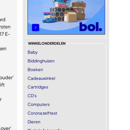
ard
rsten
17 E-
WINKELONDERDELEN
gen
Baby
Biddinghuizen
Boeken
ouder’
Cadeauwinkel
ift
Cartridges
CD's
r
Computers
Corona zelftest
Dieren
over’