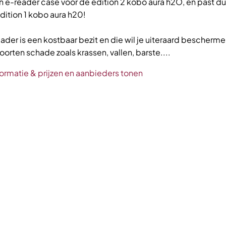
en e-reader case voor de edition 2 kobo aura h2O, en past du
ition 1 kobo aura h20!
eader is een kostbaar bezit en die wil je uiteraard bescherm
 soorten schade zoals krassen, vallen, barste....
ormatie & prijzen en aanbieders tonen