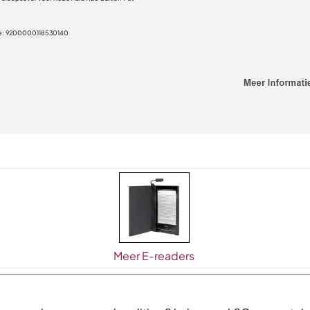
e:
9200000118530140
Meer E-readers
!