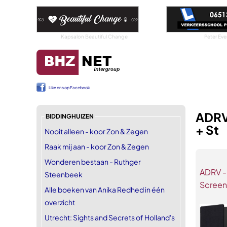
Kapsalon Beautiful Change
Peter Eve
Like ons op Facebook
ADRV
BIDDINGHUIZEN
+ St
Nooit alleen - koor Zon & Zegen
Raak mij aan - koor Zon & Zegen
Wonderen bestaan - Ruthger
ADRV -
Steenbeek
Screen
Alle boeken van Anika Redhed in één
overzicht
Utrecht: Sights and Secrets of Holland's