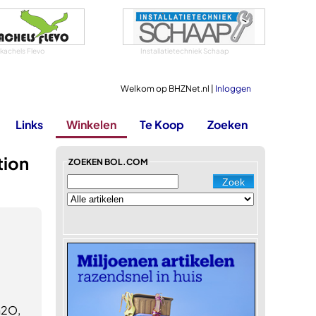
tkachels Flevo
Installatietechniek Schaap
Welkom op BHZNet.nl |
Inloggen
Links
Winkelen
Te Koop
Zoeken
tion
ZOEKEN BOL.COM
h2O,