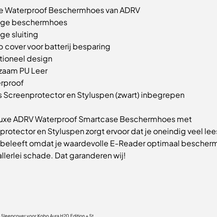
e Waterproof Beschermhoes van ADRV
ige beschermhoes
ge sluiting
 cover voor batterij besparing
tioneel design
zaam PU Leer
rproof
s Screenprotector en Styluspen (zwart) inbegrepen
uxe ADRV Waterproof Smartcase Beschermhoes met
rotector en Styluspen zorgt ervoor dat je oneindig veel lee
r beleeft omdat je waardevolle E-Reader optimaal bescherm
llerlei schade. Dat garanderen wij!
 Sleepcover voor Kobo Aura H20 Edition + St