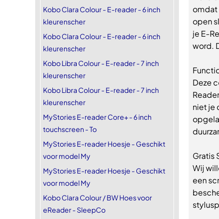
omdat e
Kobo Clara Colour - E-reader - 6 inch
open sl
kleurenscher
je E-Re
Kobo Clara Colour - E-reader - 6 inch
word. D
kleurenscher
Kobo Libra Colour - E-reader - 7 inch
Functi
kleurenscher
Deze c
Kobo Libra Colour - E-reader - 7 inch
Reader
kleurenscher
niet je
MyStories E-reader Core+ - 6 inch
opgela
touchscreen - To
duurza
MyStories E-reader Hoesje - Geschikt
Gratis
voor model My
Wij wil
MyStories E-reader Hoesje - Geschikt
een sc
voor model My
besche
Kobo Clara Colour / BW Hoes voor
stylusp
eReader - SleepCo