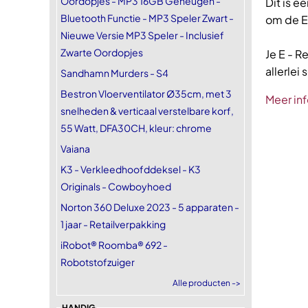
Oordopjes - MP3 16GB Geheugen -
Dit is e
Bluetooth Functie - MP3 Speler Zwart -
om de Ed
Nieuwe Versie MP3 Speler - Inclusief
Zwarte Oordopjes
Je E - R
allerlei
Sandhamn Murders - S4
Bestron Vloerventilator Ø35cm, met 3
Meer inf
snelheden & verticaal verstelbare korf,
55 Watt, DFA30CH, kleur: chrome
Vaiana
K3 - Verkleedhoofddeksel - K3
Originals - Cowboyhoed
Norton 360 Deluxe 2023 - 5 apparaten -
1 jaar - Retailverpakking
iRobot® Roomba® 692 -
Robotstofzuiger
Alle producten ->
HANDIG