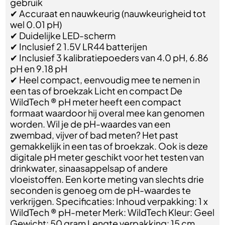
gebruik
✔ Accuraat en nauwkeurig (nauwkeurigheid tot
wel 0.01 pH)
✔ Duidelijke LED-scherm
✔ Inclusief 2 1.5V LR44 batterijen
✔ Inclusief 3 kalibratiepoeders van 4.0 pH, 6.86
pH en 9.18 pH
✔ Heel compact, eenvoudig mee te nemen in
een tas of broekzak Licht en compact De
WildTech ® pH meter heeft een compact
formaat waardoor hij overal mee kan genomen
worden. Wil je de pH-waardes van een
zwembad, vijver of bad meten? Het past
gemakkelijk in een tas of broekzak. Ook is deze
digitale pH meter geschikt voor het testen van
drinkwater, sinaasappelsap of andere
vloeistoffen. Een korte meting van slechts drie
seconden is genoeg om de pH-waardes te
verkrijgen. Specificaties: Inhoud verpakking: 1 x
WildTech ® pH-meter Merk: WildTech Kleur: Geel
Gewicht: 50 gram Lengte verpakking: 15 cm