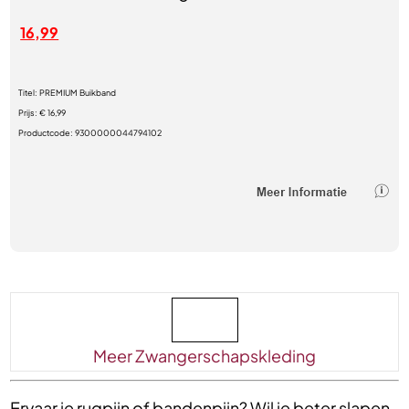
16,99
Titel:
PREMIUM Buikband
Prijs:
€ 16,99
Productcode:
9300000044794102
Meer Zwangerschapskleding
Ervaar je rugpijn of bandenpijn? Wil je beter slapen