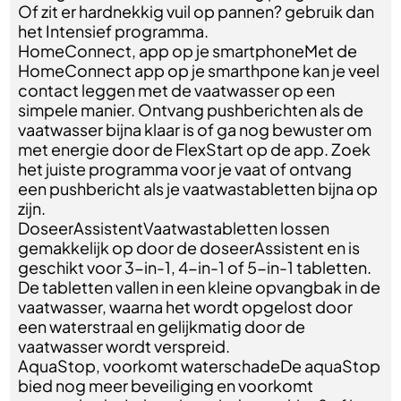
Of zit er hardnekkig vuil op pannen? gebruik dan
het Intensief programma.
HomeConnect, app op je smartphoneMet de
HomeConnect app op je smarthpone kan je veel
contact leggen met de vaatwasser op een
simpele manier. Ontvang pushberichten als de
vaatwasser bijna klaar is of ga nog bewuster om
met energie door de FlexStart op de app. Zoek
het juiste programma voor je vaat of ontvang
een pushbericht als je vaatwastabletten bijna op
zijn.
DoseerAssistentVaatwastabletten lossen
gemakkelijk op door de doseerAssistent en is
geschikt voor 3-in-1, 4-in-1 of 5-in-1 tabletten.
De tabletten vallen in een kleine opvangbak in de
vaatwasser, waarna het wordt opgelost door
een waterstraal en gelijkmatig door de
vaatwasser wordt verspreid.
AquaStop, voorkomt waterschadeDe aquaStop
bied nog meer beveiliging en voorkomt