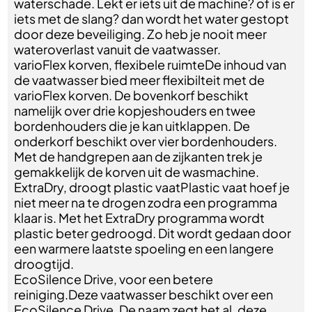
waterschade. Lekt er iets uit de machine? of is er
iets met de slang? dan wordt het water gestopt
door deze beveiliging. Zo heb je nooit meer
wateroverlast vanuit de vaatwasser.
varioFlex korven, flexibele ruimteDe inhoud van
de vaatwasser bied meer flexibilteit met de
varioFlex korven. De bovenkorf beschikt
namelijk over drie kopjeshouders en twee
bordenhouders die je kan uitklappen. De
onderkorf beschikt over vier bordenhouders.
Met de handgrepen aan de zijkanten trek je
gemakkelijk de korven uit de wasmachine.
ExtraDry, droogt plastic vaatPlastic vaat hoef je
niet meer na te drogen zodra een programma
klaar is. Met het ExtraDry programma wordt
plastic beter gedroogd. Dit wordt gedaan door
een warmere laatste spoeling en een langere
droogtijd.
EcoSilence Drive, voor een betere
reiniging.Deze vaatwasser beschikt over een
EcoSilence Drive. De naam zegt het al, deze