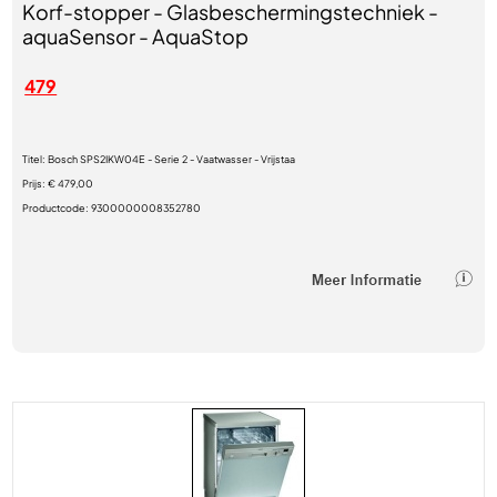
Korf-stopper - Glasbeschermingstechniek -
aquaSensor - AquaStop
479
Titel:
Bosch SPS2IKW04E - Serie 2 - Vaatwasser - Vrijstaa
Prijs:
€ 479,00
Productcode:
9300000008352780