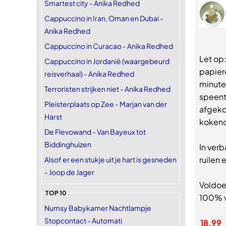
Smartest city - Anika Redhed
Cappuccino in Iran, Oman en Dubai -
Anika Redhed
Cappuccino in Curacao - Anika Redhed
Let op
Cappuccino in Jordanië (waargebeurd
papier
reisverhaal) - Anika Redhed
minuten
Terroristen strijken niet - Anika Redhed
speentj
Pleisterplaats op Zee - Marjan van der
afgeko
Harst
kokend
De Flevowand - Van Bayeux tot
Biddinghuizen
In ver
ruilen 
Alsof er een stukje uit je hart is gesneden
- Joop de Jager
Voldoe
TOP 10
100% v
Numsy Babykamer Nachtlampje
Stopcontact - Automati
18,99