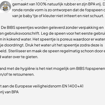
gemaakt van 100% natuurlijk rubber en zijn BPA vrij. 
ronde ronde vorm is zo ontworpen dat de fopspeen 
van je baby’tje of kleuter niet irriteert en niet schuurt.
: De BIBS speentjes worden geleverd zonder verpakking en
en gebruiksvoorschrift. Leg de speen voor het eerste gebrui
 in kokend water. Het speentje is poreus waardoor er water 
e doordringt. Druk het water uit het speentje zodra deze is
eld. Steriliseer en maak de speen regelmatig schoon door 
 water over te gieten.
band met de hygiëne is het niet mogelijk om BIBS fopspenen
en/of te retourneren.
t aan de Europese veiligheidsnorm EN 1400+A1
rij van BPA