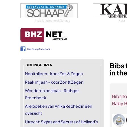
Installatietechniek Schaap
Kafa
Like ons op Facebook
Bibs
BIDDINGHUIZEN
in th
Nooit alleen - koor Zon & Zegen
Raak mij aan - koor Zon & Zegen
Wonderen bestaan - Ruthger
Bibs f
Steenbeek
Baby B
Alle boeken van Anika Redhed in één
overzicht
Utrecht: Sights and Secrets of Holland's