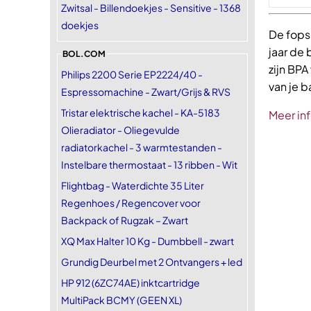
Zwitsal - Billendoekjes - Sensitive - 1368
doekjes
De fops
jaar de 
BOL.COM
zijn BPA
Philips 2200 Serie EP2224/40 -
van je ba
Espressomachine - Zwart/Grijs & RVS
Tristar elektrische kachel - KA-5183
Meer in
Olieradiator - Oliegevulde
radiatorkachel - 3 warmtestanden -
Instelbare thermostaat - 13 ribben - Wit
Flightbag - Waterdichte 35 Liter
Regenhoes / Regencover voor
Backpack of Rugzak – Zwart
XQ Max Halter 10 Kg - Dumbbell - zwart
Grundig Deurbel met 2 Ontvangers + led
HP 912 (6ZC74AE) inktcartridge
MultiPack BCMY (GEEN XL)