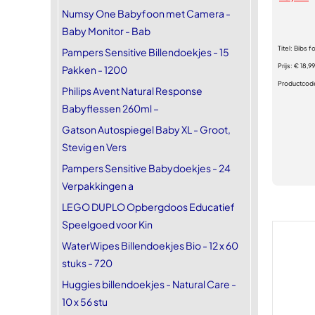
Numsy One Babyfoon met Camera -
Baby Monitor - Bab
Titel:
Bibs f
Pampers Sensitive Billendoekjes - 15
Prijs:
€ 18,99
Pakken - 1200
Productcod
Philips Avent Natural Response
Babyflessen 260ml –
Gatson Autospiegel Baby XL - Groot,
Stevig en Vers
Pampers Sensitive Babydoekjes - 24
Verpakkingen a
LEGO DUPLO Opbergdoos Educatief
Speelgoed voor Kin
WaterWipes Billendoekjes Bio - 12 x 60
stuks - 720
Huggies billendoekjes - Natural Care -
10 x 56 stu