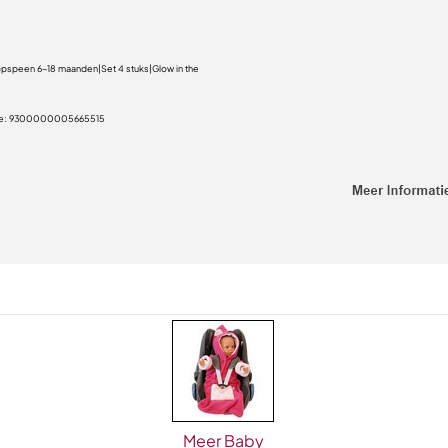
opspeen 6-18 maanden|Set 4 stuks|Glow in the
e:
9300000005665515
Meer Baby