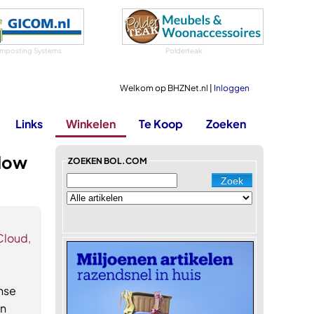
mposting Systems
Polderteak
Welkom op BHZNet.nl |
Inloggen
Links
Winkelen
Te Koop
Zoeken
Glow
ZOEKEN BOL.COM
Cloud,
nse
jn