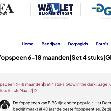
Wallet Rijopleidingen
Gicom Co
Home
Bedrijven
Dorpsgids
Foto's
 fopspeen 6-18 maanden|Set 4 stuks|
e
opspeen 6-18 maanden|Set 4 stuks|Glow in the dark; Sage, 
lue, Black|Maat 2|T2
De fopspenen van BIBS zijn enorm populair. Het Dee
bedrijf maakt al 40 jaar de beste fopspeentjes. Ze zi