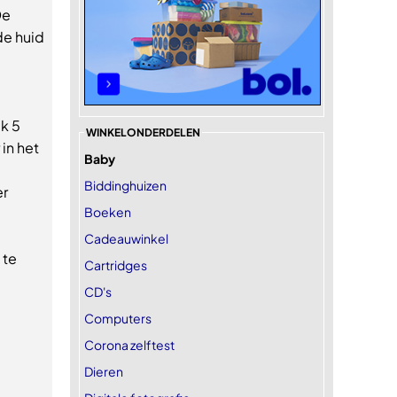
De
de huid
k 5
WINKELONDERDELEN
in het
Baby
Biddinghuizen
er
Boeken
Cadeauwinkel
 te
Cartridges
CD's
Computers
Corona zelftest
Dieren