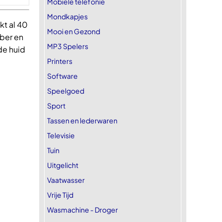
Mobiele telefonie
Mondkapjes
kt al 40
Mooi en Gezond
bber en
MP3 Spelers
de huid
Printers
Software
Speelgoed
Sport
Tassen en lederwaren
Televisie
Tuin
Uitgelicht
Vaatwasser
Vrije Tijd
Wasmachine - Droger