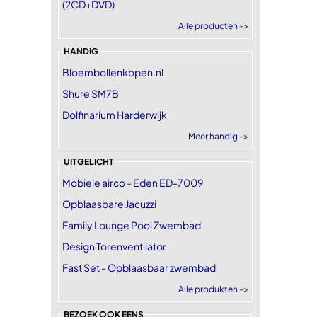
(2CD+DVD)
Alle producten ->
HANDIG
Bloembollenkopen.nl
Shure SM7B
Dolfinarium Harderwijk
Meer handig ->
UITGELICHT
Mobiele airco - Eden ED-7009
Opblaasbare Jacuzzi
Family Lounge Pool Zwembad
Design Torenventilator
Fast Set - Opblaasbaar zwembad
Alle produkten ->
BEZOEK OOK EENS