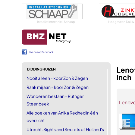
Installatietechniek Schaap
Hoogeveen Dak & 
Like ons op Facebook
Leno
BIDDINGHUIZEN
inch
Nooit alleen - koor Zon & Zegen
Raak mij aan - koor Zon & Zegen
Wonderen bestaan - Ruthger
Lenovo
Steenbeek
Alle boeken van Anika Redhed in één
overzicht
Utrecht: Sights and Secrets of Holland's