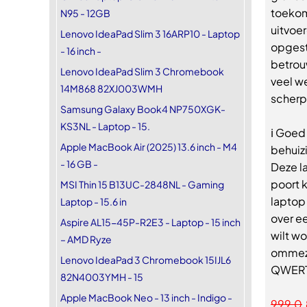
toekom
N95 - 12GB
uitvoe
Lenovo IdeaPad Slim 3 16ARP10 - Laptop
opgesta
- 16 inch -
betrouw
Lenovo IdeaPad Slim 3 Chromebook
veel w
14M868 82XJ003WMH
scherp
Samsung Galaxy Book4 NP750XGK-
KS3NL - Laptop - 15.
ℹ Goed
Apple MacBook Air (2025) 13.6 inch - M4
behuiz
- 16 GB -
Deze l
poort 
MSI Thin 15 B13UC-2848NL - Gaming
laptop
Laptop - 15.6 in
over e
Aspire AL15-45P-R2E3 - Laptop - 15 inch
wilt wo
– AMD Ryze
ommezi
Lenovo IdeaPad 3 Chromebook 15IJL6
QWERT
82N4003YMH - 15
Apple MacBook Neo - 13 inch - Indigo -
999,0