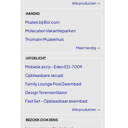
Alle producten ->
HANDIG
Muziek bij Bol.com
Molecaten Vakantieparken
Thomann Muziekhuis
Meer handig ->
UITGELICHT
Mobiele airco - Eden ED-7009
Opblaasbare Jacuzzi
Family Lounge Pool Zwembad
Design Torenventilator
Fast Set - Opblaasbaar zwembad
Alle produkten ->
BEZOEK OOK EENS