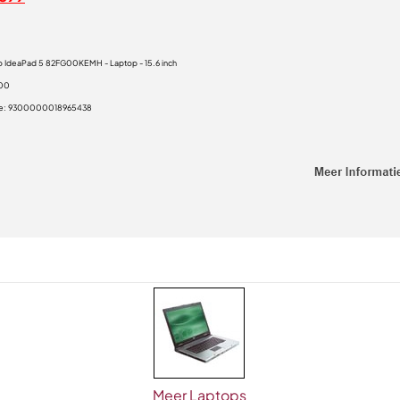
 IdeaPad 5 82FG00KEMH - Laptop - 15.6 inch
,00
e:
9300000018965438
Meer Laptops