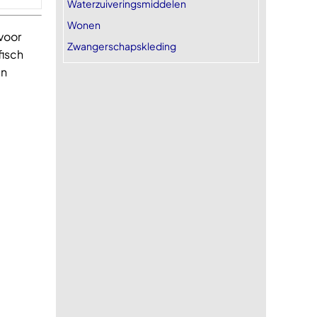
Waterzuiveringsmiddelen
Wonen
 voor
Zwangerschapskleding
fisch
en