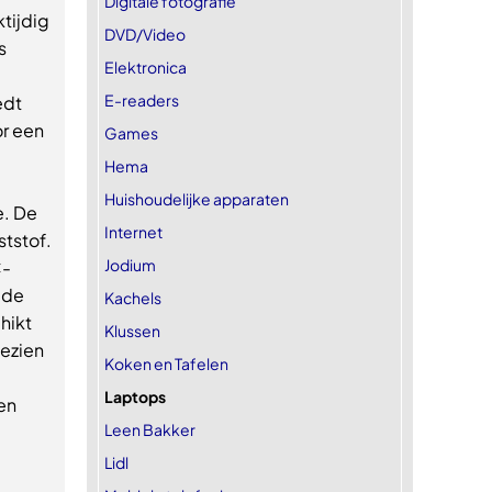
Digitale fotografie
tijdig
DVD/Video
s
Elektronica
E-readers
edt
or een
Games
Hema
Huishoudelijke apparaten
e. De
Internet
ststof.
Jodium
C-
 de
Kachels
hikt
Klussen
ezien
Koken en Tafelen
Laptops
en
Leen Bakker
Lidl