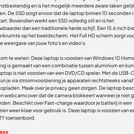
stbestendig en is het mogelijk meerdere zware taken gelijk
ren. De SSD zorgt ervoor dat de laptop binnen 10 seconden i
rt. Bovendien werkt een SSD volledig stil en is het
baarder dan een traditionele harde schijf. Een 15.6 inch bi
erkruimte op het beeldscherm. Het Full HD scherm zorgt vo
e weergave van jouw foto's en video's.
 om te weten: Deze laptop is voorzien van Windows 10 Hom
ing is gemaakt van een combinatie tussen aluminium en kun
aptop is niet voorzien van een DVD/CD speler. Met de USB-
kun je via stroomvoorziening je apparaten rechtstreeks vanaf
 opladen. Maak over je privacy geen zorgen. De laptop besc
en webcamcover dat de camera blokkeert wanneer je niet g
rden. Beschikt over Fast-charge waardoor je batterij in een
en weer klaar voor gebruik is. Deze laptop is voorzien van e
Y toetsenbord.
899