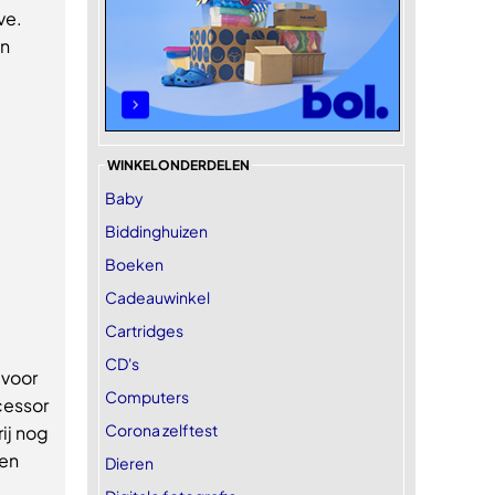
ve.
en
WINKELONDERDELEN
Baby
Biddinghuizen
Boeken
Cadeauwinkel
Cartridges
CD's
 voor
Computers
cessor
Corona zelftest
rij nog
den
Dieren