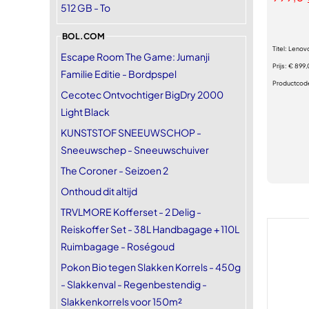
512 GB - To
BOL.COM
Titel:
Lenovo
Escape Room The Game: Jumanji
Prijs:
€ 899
Familie Editie - Bordpspel
Productcod
Cecotec Ontvochtiger BigDry 2000
Light Black
KUNSTSTOF SNEEUWSCHOP -
Sneeuwschep - Sneeuwschuiver
The Coroner - Seizoen 2
Onthoud dit altijd
TRVLMORE Kofferset - 2 Delig -
Reiskoffer Set - 38L Handbagage + 110L
Ruimbagage - Roségoud
Pokon Bio tegen Slakken Korrels - 450g
- Slakkenval - Regenbestendig -
Slakkenkorrels voor 150m²