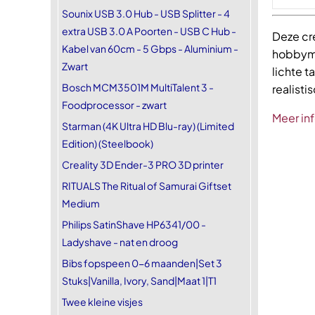
Sounix USB 3.0 Hub - USB Splitter - 4
extra USB 3.0 A Poorten - USB C Hub -
Deze cre
Kabel van 60cm - 5 Gbps - Aluminium -
hobbyma
Zwart
lichte t
Bosch MCM3501M MultiTalent 3 -
realisti
Foodprocessor - zwart
Meer in
Starman (4K Ultra HD Blu-ray) (Limited
Edition) (Steelbook)
Creality 3D Ender-3 PRO 3D printer
RITUALS The Ritual of Samurai Giftset
Medium
Philips SatinShave HP6341/00 -
Ladyshave - nat en droog
Bibs fopspeen 0-6 maanden|Set 3
Stuks|Vanilla, Ivory, Sand|Maat 1|T1
Twee kleine visjes