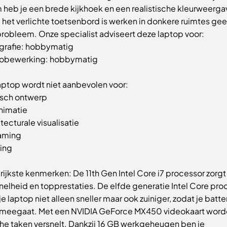
 heb je een brede kijkhoek en een realistische kleurweerga
j het verlichte toetsenbord is werken in donkere ruimtes ge
probleem. Onze specialist adviseert deze laptop voor:
grafie: hobbymatig
obewerking: hobbymatig
aptop wordt niet aanbevolen voor:
isch ontwerp
nimatie
tecturale visualisatie
aming
ing
ijkste kenmerken: De 11th Gen Intel Core i7 processor zorgt
nelheid en topprestaties. De elfde generatie Intel Core pro
e laptop niet alleen sneller maar ook zuiniger, zodat je batte
 meegaat. Met een NVIDIA GeForce MX450 videokaart wor
che taken versnelt. Dankzij 16 GB werkgeheugen ben je