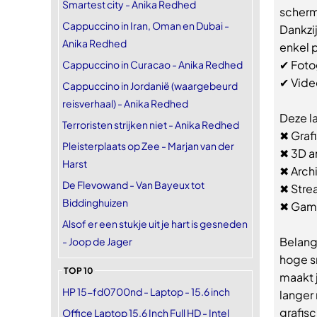
Smartest city - Anika Redhed
scherm
Cappuccino in Iran, Oman en Dubai -
Dankzi
Anika Redhed
enkel 
✔ Foto
Cappuccino in Curacao - Anika Redhed
✔ Vide
Cappuccino in Jordanië (waargebeurd
reisverhaal) - Anika Redhed
Deze l
Terroristen strijken niet - Anika Redhed
✖ Graf
Pleisterplaats op Zee - Marjan van der
✖ 3D a
Harst
✖ Archi
De Flevowand - Van Bayeux tot
✖ Stre
Biddinghuizen
✖ Gam
Alsof er een stukje uit je hart is gesneden
Belangr
- Joop de Jager
hoge s
TOP 10
maakt j
HP 15-fd0700nd - Laptop - 15.6 inch
langer
grafis
Office Laptop 15.6 Inch Full HD - Intel