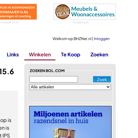
nmaaier14.nl
Polderteak
Welkom op BHZNet.nl |
Inloggen
Links
Winkelen
Te Koop
Zoeken
15.6
ZOEKEN BOL.COM
op is
n is
t IPS