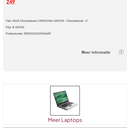
249
Titel:
ASUS Chromebook CX1100CNA-GJ0030 - Chromebook - 11
Prijs:
€ 249,00
Productcode:
9300000027445697
Meer Laptops