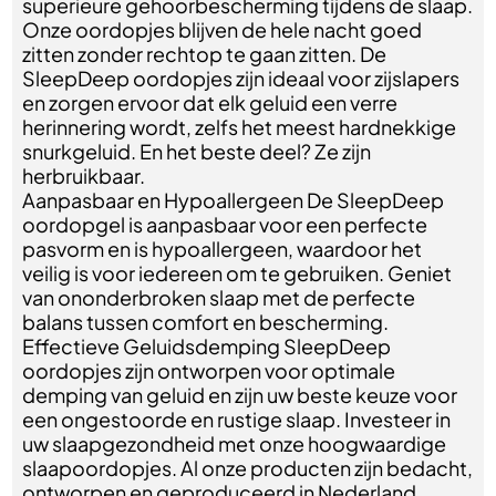
superieure gehoorbescherming tijdens de slaap.
Onze oordopjes blijven de hele nacht goed
zitten zonder rechtop te gaan zitten. De
SleepDeep oordopjes zijn ideaal voor zijslapers
en zorgen ervoor dat elk geluid een verre
herinnering wordt, zelfs het meest hardnekkige
snurkgeluid. En het beste deel? Ze zijn
herbruikbaar.
Aanpasbaar en Hypoallergeen De SleepDeep
oordopgel is aanpasbaar voor een perfecte
pasvorm en is hypoallergeen, waardoor het
veilig is voor iedereen om te gebruiken. Geniet
van ononderbroken slaap met de perfecte
balans tussen comfort en bescherming.
Effectieve Geluidsdemping SleepDeep
oordopjes zijn ontworpen voor optimale
demping van geluid en zijn uw beste keuze voor
een ongestoorde en rustige slaap. Investeer in
uw slaapgezondheid met onze hoogwaardige
slaapoordopjes. Al onze producten zijn bedacht,
ontworpen en geproduceerd in Nederland.