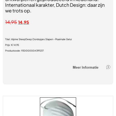
Internationaal karakter, Dutch Design: daar zijn
we trots op.
14,95
14,95
Titel:
Alpine SleepDeep Oordopjes Slapen - Maximale Gelui
Prijs:
€ 14,95
Productcode:
9300000043911217