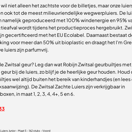
 wil niet alleen het zachtste voor de billetjes, maar onze luier
n ook tot de meest milieuvriendelijke wegwerpluiers. De lui
 namelijk geproduceerd met 100% windenergie en 95% va
tieafval wordt tijdens het productieproces hergebruikt. Zwi
zijn gecertificeerd met het EU Ecolabel. Daarnaast bestaat d
king voor meer dan 50% uit bioplastic en draagt het I'm Gr
e luiers zijn parfumvrij.
de Zwitsal geur? Leg dan wat Robijn Zwitsal geurbuiltjes met
 geur bij de luiers, zo blijf je de heerlijke geur houden. Houd
ltjes wel altijd buiten het bereik van kinderhandjes (en lees
saanwijzing). De Zwitsal Zachte Luiers zijn verkrijgbaar in
xen, in maat 1, 2, 3, 4, 4+, 5 en 6.
33
 Luiers Junior - Maat 5 - 162 stuks - Voord