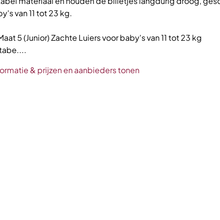
abel materiaal en houden de billetjes langdurig droog, ges
y's van 11 tot 23 kg.
Maat 5 (Junior) Zachte Luiers voor baby's van 11 tot 23 kg
abe....
formatie & prijzen en aanbieders tonen