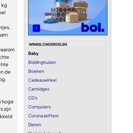
3 kg
bel
tjes,
zaam
WINKELONDERDELEN
 Daarom
Baby
chte
Biddinghuizen
chte
Boeken
den de
oog.
Cadeauwinkel
Cartridges
CD's
en hoge
Computers
s zijn
Corona zelftest
ikkeld
Dieren