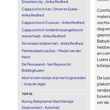
Smartest city - Anika Redhed
Cappuccino in Iran, Oman en Dubai -
Comfor
Anika Redhed
materi
vochtve
Cappuccino in Curacao - Anika Redhed
dag en 
Cappuccino in Jordanië (waargebeurd
gepro
reisverhaal) - Anika Redhed
Babybil
Terroristen strijken niet - Anika Redhed
hebben
Pleisterplaats op Zee - Marjan van der
en comf
Harst
Luiers 
De Flevowand - Van Bayeux tot
billetj
Biddinghuizen
De lui
Alsof er een stukje uit je hart is gesneden
plakst
- Joop de Jager
randjes
TOP 10
bovend
Numsy Babykamer Nachtlampje
om de k
Stopcontact - Automati