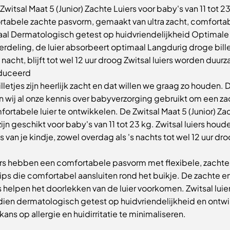
Zwitsal Maat 5 (Junior) Zachte Luiers voor baby's van 11 tot 2
tabele zachte pasvorm, gemaakt van ultra zacht, comforta
aal Dermatologisch getest op huidvriendelijkheid Optimale
rdeling, de luier absorbeert optimaal Langdurig droge bille
nacht, blijft tot wel 12 uur droog Zwitsal luiers worden duur
duceerd
letjes zijn heerlijk zacht en dat willen we graag zo houden.
 wij al onze kennis over babyverzorging gebruikt om een za
ortabele luier te ontwikkelen. De Zwitsal Maat 5 (Junior) Za
zijn geschikt voor baby's van 11 tot 23 kg. Zwitsal luiers hou
es van je kindje, zowel overdag als 's nachts tot wel 12 uur dr
ers hebben een comfortabele pasvorm met flexibele, zachte
rips die comfortabel aansluiten rond het buikje. De zachte 
 helpen het doorlekken van de luier voorkomen. Zwitsal luier
ien dermatologisch getest op huidvriendelijkheid en ontw
ans op allergie en huidirritatie te minimaliseren.