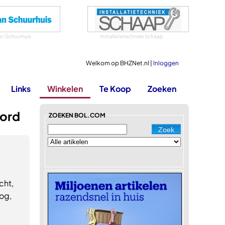
an Schuurhuis
Installatietechniek Schaap
Welkom op BHZNet.nl |
Inloggen
Links
Winkelen
Te Koop
Zoeken
oord
ZOEKEN BOL.COM
cht,
og,