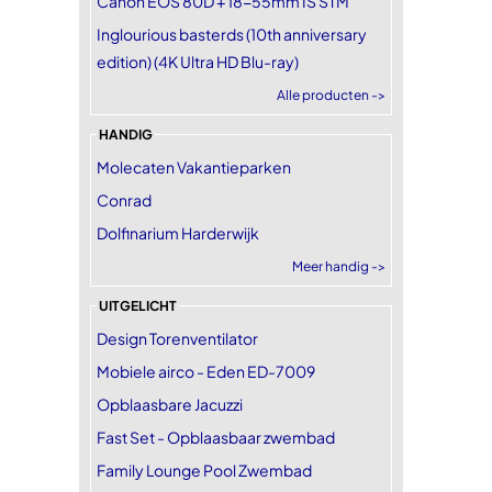
Canon EOS 80D + 18-55mm IS STM
Inglourious basterds (10th anniversary
edition) (4K Ultra HD Blu-ray)
Alle producten ->
HANDIG
Molecaten Vakantieparken
Conrad
Dolfinarium Harderwijk
Meer handig ->
UITGELICHT
Design Torenventilator
Mobiele airco - Eden ED-7009
Opblaasbare Jacuzzi
Fast Set - Opblaasbaar zwembad
Family Lounge Pool Zwembad