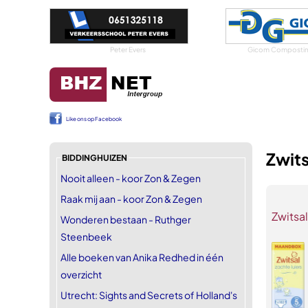
Peter Evers
Gicom Compostin
Like ons op Facebook
Zwits
BIDDINGHUIZEN
Nooit alleen - koor Zon & Zegen
Raak mij aan - koor Zon & Zegen
Zwitsal
Wonderen bestaan - Ruthger
Steenbeek
Alle boeken van Anika Redhed in één
overzicht
Utrecht: Sights and Secrets of Holland's