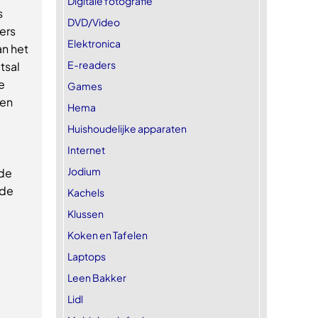
Digitale fotografie
s
DVD/Video
ers
Elektronica
n het
E-readers
tsal
e
Games
een
Hema
Huishoudelijke apparaten
Internet
Jodium
 de
 de
Kachels
Klussen
Koken en Tafelen
Laptops
Leen Bakker
Lidl