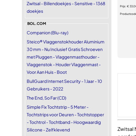
Zwitsal - Billendoekjes - Sensitive - 1368
Prijs:
€ 33,0
doekjes
Productcod
BOL.COM
Companion (Blu-ray)
Steico® Vlaggenstokhouder Aluminium
30 mm - Nu Inclusief Gratis Schroeven
met Pluggen - Vlaggenmasthouder -
Vlaggenstok - Houder Vlaggenmast -
Voor Aan Huis - Boot
BullGuard Internet Security - 1 Jaar - 10
Gebruikers - 2022
The End, So Far (CD)
Simple Fix Tochtstrip - 5 Meter -
Tochtstrips voor Deuren - Tochtstopper
- Tochtrol - Tochtband - Hoogwaardig
Zwitsal 
Silicone - Zelfklevend