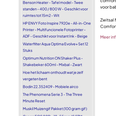
comfort
Benson Heater - Tafel model - Twee
voor bab
standen - 400 / 800 W - Geschikt voor
ruimtes tot 15m2 - Wit
Zwitsal 
HP ENVY Foto Inspire 7920e - All-in-One
Comfort
Printer - Multifuncionele Fotoprinter -
ADF - Geschikt voor Instant Ink - Beige
Meer in
Waterfilter Aqua Optima Evolve+ Set 12
Stuks
Optimum Nutrition ON Shaker Plus -
Shakebeker 600ml - Mixbal - Zwart
Hoe het lichaam onthoudt wat je zelf
vergeten bent
Bodin 22.352409 - Mobiele airco
The Phenomena Serie 3 - The Three
Minute Reset
Muskil Muizengif Pakket (100 gram gif)