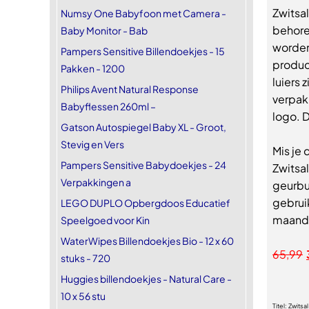
Zwitsal
Numsy One Babyfoon met Camera -
behore
Baby Monitor - Bab
worden
Pampers Sensitive Billendoekjes - 15
produc
Pakken - 1200
luiers 
Philips Avent Natural Response
verpak
Babyflessen 260ml –
logo. D
Gatson Autospiegel Baby XL - Groot,
Stevig en Vers
Mis je 
Pampers Sensitive Babydoekjes - 24
Zwitsal
Verpakkingen a
geurbui
gebruik
LEGO DUPLO Opbergdoos Educatief
maandbo
Speelgoed voor Kin
WaterWipes Billendoekjes Bio - 12 x 60
65,99
stuks - 720
Huggies billendoekjes - Natural Care -
10 x 56 stu
Titel:
Zwitsal