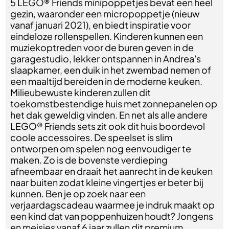
5 LEGO® Friends minipoppetjes bevat een heel
gezin, waaronder een micropoppetje (nieuw
vanaf januari 2021), en biedt inspiratie voor
eindeloze rollenspellen. Kinderen kunnen een
muziekoptreden voor de buren geven in de
garagestudio, lekker ontspannen in Andrea's
slaapkamer, een duik in het zwembad nemen of
een maaltijd bereiden in de moderne keuken.
Milieubewuste kinderen zullen dit
toekomstbestendige huis met zonnepanelen op
het dak geweldig vinden. En net als alle andere
LEGO® Friends sets zit ook dit huis boordevol
coole accessoires. De speelset is slim
ontworpen om spelen nog eenvoudiger te
maken. Zo is de bovenste verdieping
afneembaar en draait het aanrecht in de keuken
naar buiten zodat kleine vingertjes er beter bij
kunnen. Ben je op zoek naar een
verjaardagscadeau waarmee je indruk maakt op
een kind dat van poppenhuizen houdt? Jongens
en meisjes vanaf 6 jaar zullen dit premium