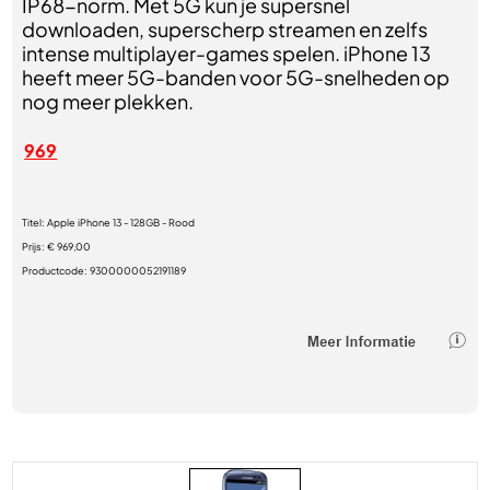
IP68-norm. Met 5G kun je supersnel
downloaden, superscherp streamen en zelfs
intense multiplayer-games spelen. iPhone 13
heeft meer 5G-banden voor 5G-snelheden op
nog meer plekken.
969
Titel:
Apple iPhone 13 - 128GB - Rood
Prijs:
€ 969,00
Productcode:
9300000052191189