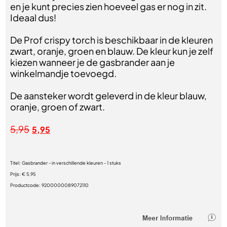
en je kunt precies zien hoeveel gas er nog in zit.
Ideaal dus!
De Prof crispy torch is beschikbaar in de kleuren
zwart, oranje, groen en blauw. De kleur kun je zelf
kiezen wanneer je de gasbrander aan je
winkelmandje toevoegd.
De aansteker wordt geleverd in de kleur blauw,
oranje, groen of zwart.
5,95
5,95
Titel:
Gasbrander - in verschillende kleuren - 1 stuks
Prijs:
€ 5,95
Productcode:
9200000089072110