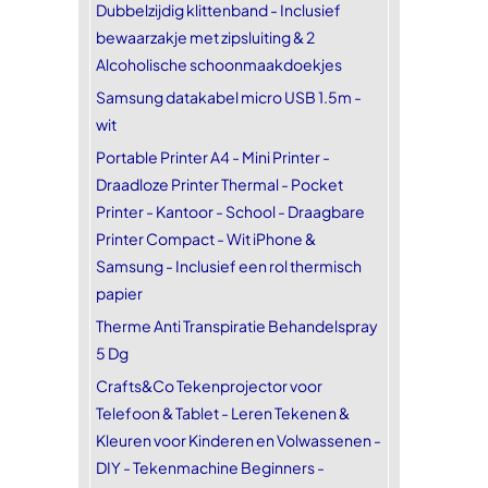
Dubbelzijdig klittenband - Inclusief
bewaarzakje met zipsluiting & 2
Alcoholische schoonmaakdoekjes
Samsung datakabel micro USB 1.5m -
wit
Portable Printer A4 - Mini Printer -
Draadloze Printer Thermal - Pocket
Printer - Kantoor - School - Draagbare
Printer Compact - Wit iPhone &
Samsung - Inclusief een rol thermisch
papier
Therme Anti Transpiratie Behandelspray
5 Dg
Crafts&Co Tekenprojector voor
Telefoon & Tablet - Leren Tekenen &
Kleuren voor Kinderen en Volwassenen -
DIY - Tekenmachine Beginners -