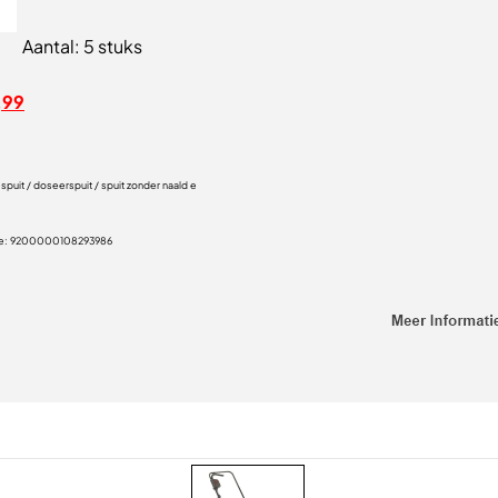
Aantal: 5 stuks
,99
espuit / doseerspuit / spuit zonder naald e
e:
9200000108293986