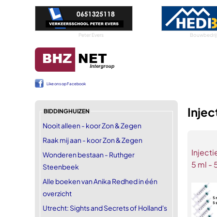
Peter Evers
Bouwbedrij
Like ons op Facebook
Injec
BIDDINGHUIZEN
Nooit alleen - koor Zon & Zegen
Raak mij aan - koor Zon & Zegen
Inject
Wonderen bestaan - Ruthger
5 ml - 
Steenbeek
Alle boeken van Anika Redhed in één
overzicht
Utrecht: Sights and Secrets of Holland's