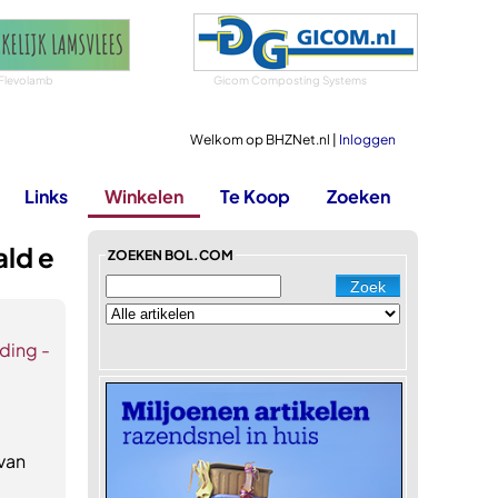
Flevolamb
Gicom Composting Systems
Welkom op BHZNet.nl |
Inloggen
Links
Winkelen
Te Koop
Zoeken
ald e
ZOEKEN BOL.COM
ding -
 van