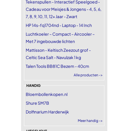
Tekenspullen - Interactief Speelgoed -
Cadeau voor Meisjes & Jongens - 4, 5, 6,
7, 8, 9, 10, 11, 12+ Jaar - Zwart
HP 14s-fq1704nd - Laptop - 14 Inch
Luchtkoeler – Compact – Aircooler –
Met 7 ingebouwde lichten
Mattisson - Keltisch Zeezout grof -
Celtic Sea Salt - Navulzak 1 kg
Talen Tools BB81C Bezem - 40cm
Alle producten ->
HANDIG
Bloembollenkopen.nl
Shure SM7B
Dolfinarium Harderwijk
Meer handig ->