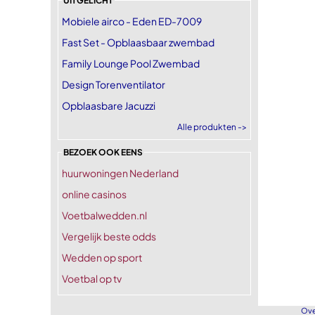
UITGELICHT
Mobiele airco - Eden ED-7009
Fast Set - Opblaasbaar zwembad
Family Lounge Pool Zwembad
Design Torenventilator
Opblaasbare Jacuzzi
Alle produkten ->
BEZOEK OOK EENS
huurwoningen Nederland
online casinos
Voetbalwedden.nl
Vergelijk beste odds
Wedden op sport
Voetbal op tv
Ove