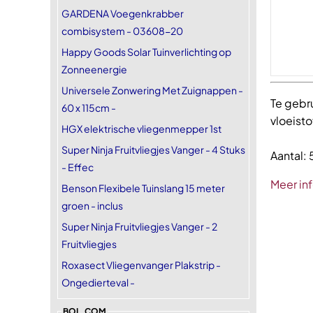
GARDENA Voegenkrabber
combisystem - 03608-20
Happy Goods Solar Tuinverlichting op
Zonneenergie
Universele Zonwering Met Zuignappen -
Te gebr
60 x 115cm -
vloeisto
HGX elektrische vliegenmepper 1st
Super Ninja Fruitvliegjes Vanger - 4 Stuks
Aantal: 5
- Effec
Meer in
Benson Flexibele Tuinslang 15 meter
groen - inclus
Super Ninja Fruitvliegjes Vanger - 2
Fruitvliegjes
Roxasect Vliegenvanger Plakstrip -
Ongedierteval -
BOL.COM