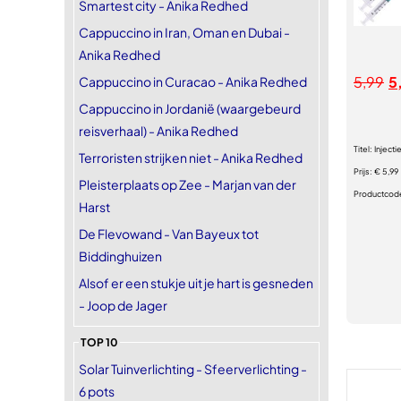
Smartest city - Anika Redhed
Cappuccino in Iran, Oman en Dubai -
Anika Redhed
5,99
5
Cappuccino in Curacao - Anika Redhed
Cappuccino in Jordanië (waargebeurd
reisverhaal) - Anika Redhed
Titel:
Injecti
Terroristen strijken niet - Anika Redhed
Prijs:
€ 5,99
Pleisterplaats op Zee - Marjan van der
Productcod
Harst
De Flevowand - Van Bayeux tot
Biddinghuizen
Alsof er een stukje uit je hart is gesneden
- Joop de Jager
TOP 10
Solar Tuinverlichting - Sfeerverlichting -
6 pots