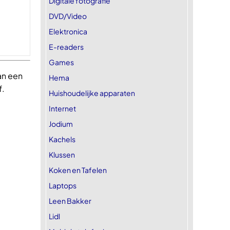
Digitale fotografie
DVD/Video
Elektronica
E-readers
Games
an een
Hema
f.
Huishoudelijke apparaten
Internet
Jodium
Kachels
Klussen
Koken en Tafelen
Laptops
Leen Bakker
Lidl