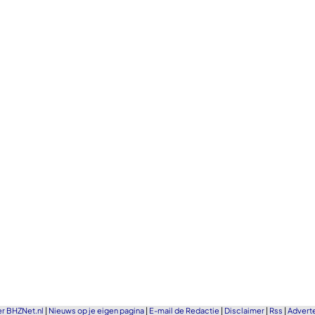
r BHZNet.nl
|
Nieuws op je eigen pagina
|
E-mail de Redactie
|
Disclaimer
|
Rss
|
Advert