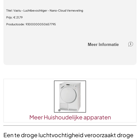
Titel:
Vastu - Luchtbevochtiger - Nano-Cloud Verneveling
Prijs:
€ 21,79
Productcode:
9300000050657795
Meer Huishoudelijke apparaten
Een te droge luchtvochtigheid veroorzaakt droge