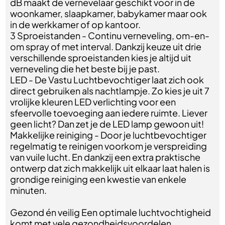
dB maakt de vernevelaar geschikt voor in de
woonkamer, slaapkamer, babykamer maar ook
in de werkkamer of op kantoor.
3 Sproeistanden - Continu verneveling, om-en-
om spray of met interval. Dankzij keuze uit drie
verschillende sproeistanden kies je altijd uit
verneveling die het beste bij je past.
LED - De Vastu Luchtbevochtiger laat zich ook
direct gebruiken als nachtlampje. Zo kies je uit 7
vrolijke kleuren LED verlichting voor een
sfeervolle toevoeging aan iedere ruimte. Liever
geen licht? Dan zet je de LED lamp gewoon uit!
Makkelijke reiniging - Door je luchtbevochtiger
regelmatig te reinigen voorkom je verspreiding
van vuile lucht. En dankzij een extra praktische
ontwerp dat zich makkelijk uit elkaar laat halen is
grondige reiniging een kwestie van enkele
minuten.
Gezond én veilig Een optimale luchtvochtigheid
komt met vele gezondheidsvoordelen