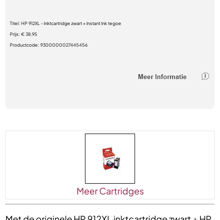
Titel:
HP 912XL - Inktcartridge zwart + Instant Ink tegoe
Prijs:
€ 38,95
Productcode:
9300000027445456
Meer Cartridges
Met de originele HP 912XL inktcartridge zwart + HP