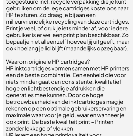
toegestuurd incl. recycle verpakking die je kunt
gebruiken om de lege cartridges kosteloos naar
HP te sturen. Zo draag je bij aan een
milieurvriendelijke recycling van deze cartridges.
Print je veel, of druk je iets minder af, voor iedere
gebruiker is er wel een print plan beschikbaar. Zo
bepaal je niet alleen zelf hoeveel jij uitgeeft, maar
ook hoelang je lid blijft (maandelijks opzegbaar).
Waarom originele HP cartridges?
HP inktcartridges vormen samen met HP printers
een de beste combinatie. Een eenheid die voor
niets minder gaat dan consistente, kwalitatief
hoge en lichtbestendige afdrukken die
generaties mee kunnen. Door de hoge
betrouwbaarheid van de inktcartridges mag je
rekenen op een optimale gebruikerservaring en
maximale waar voor je geld, waar en wanneer je
ook print. De beste kwaliteit print – Printen
zonder lekkage of vlekken
HP levert een hoge printkwaliteit voor