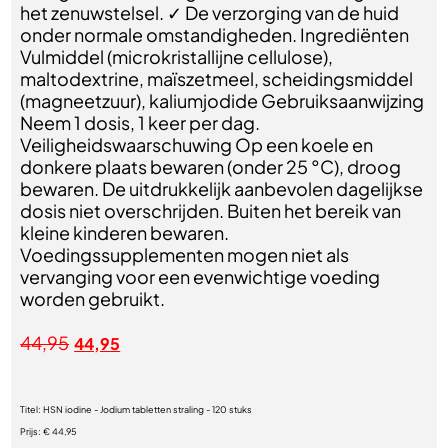
het zenuwstelsel. ✓ De verzorging van de huid
onder normale omstandigheden. Ingrediënten
Vulmiddel (microkristallijne cellulose),
maltodextrine, maïszetmeel, scheidingsmiddel
(magneetzuur), kaliumjodide Gebruiksaanwijzing
Neem 1 dosis, 1 keer per dag.
Veiligheidswaarschuwing Op een koele en
donkere plaats bewaren (onder 25 °C), droog
bewaren. De uitdrukkelijk aanbevolen dagelijkse
dosis niet overschrijden. Buiten het bereik van
kleine kinderen bewaren.
Voedingssupplementen mogen niet als
vervanging voor een evenwichtige voeding
worden gebruikt.
44,95
44,95
Titel:
HSN iodine - Jodium tabletten straling - 120 stuks
Prijs:
€ 44,95