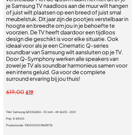
je Samsung TV naadloos aan de muur wilt hangen
of juist wilt plaatsen op een breed of juist smal
meubelstuk. Dit jaar zijn de pootjes verstelbaar in
hoogte en breedte om jou in je behoefte te
voorzien. De TV heeft daardoor een tijdloos
design die geschikt is voor elke situatie. Ook
ideaal voor als je een Cinematic Q-series
soundbar van Samsung wilt aansluiten op je TV.
Door Q-Symphony werken alle speakers van
zowel je TV als soundbar harmonieus samen voor
een intens geluid. Ga voor de complete
surround ervaring bij jou thuis!
619,00
619
Titel:
Samsung QE55Q65A - 55 inch - 4K QLED - 2021
Prijs:
€ 619,00
Productcode:
9300000039639735