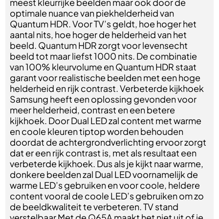
meest kleurrijke beelden maar ook door de
optimale nuance van piekhelderheid van
Quantum HDR. Voor TV’s geldt, hoe hoger het
aantal nits, hoe hoger de helderheid van het
beeld. Quantum HDR zorgt voor levensecht
beeld tot maar liefst 1000 nits. De combinatie
van 100% kleurvolume en Quantum HDR staat
garant voor realistische beelden met een hoge
helderheid en rijk contrast. Verbeterde kijkhoek
Samsung heeft een oplossing gevonden voor
meer helderheid, contrast en een betere
kijkhoek. Door Dual LED zal content met warme
en coole kleuren tiptop worden behouden
doordat de achtergrondverlichting ervoor zorgt
dat er een rijk contrast is, met als resultaat een
verbeterde kijkhoek. Dus als je kijkt naar warme,
donkere beelden zal Dual LED voornamelijk de
warme LED’s gebruiken en voor coole, heldere
content vooral de coole LED’s gebruiken om zo
de beeldkwaliteit te verbeteren. TV stand
verstelbaar Met de Q65A maakt het niet uit of je