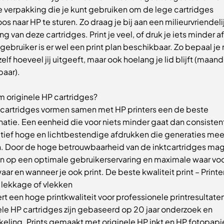
e verpakking die je kunt gebruiken om de lege cartridges
os naar HP te sturen. Zo draag je bij aan een milieurvriendeli
ng van deze cartridges. Print je veel, of druk je iets minder af
gebruiker is er wel een print plan beschikbaar. Zo bepaal je 
zelf hoeveel jij uitgeeft, maar ook hoelang je lid blijft (maand
aar).
 originele HP cartridges?
tcartridges vormen samen met HP printers een de beste
atie. Een eenheid die voor niets minder gaat dan consisten
atief hoge en lichtbestendige afdrukken die generaties me
. Door de hoge betrouwbaarheid van de inktcartridges mag
n op een optimale gebruikerservaring en maximale waar voo
aar en wanneer je ook print. De beste kwaliteit print – Printe
 lekkage of vlekken
rt een hoge printkwaliteit voor professionele printresultate
ele HP cartridges zijn gebaseerd op 20 jaar onderzoek en
keling. Prints gemaakt met originele HP inkt en HP fotopapi