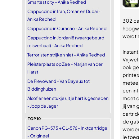
Smartest city - Anika Redhed
Cappuccino in Iran, Oman en Dubai -
Anika Redhed
302 ca
hoogwa
Cappuccino in Curacao - Anika Redhed
wordt e
Cappuccino in Jordanië (waargebeurd
reisverhaal) - Anika Redhed
Instant
Terroristen strijken niet - Anika Redhed
Vrijwel
Pleisterplaats op Zee - Marjan van der
ook ges
Harst
printer
De Flevowand - Van Bayeux tot
meteen
Biddinghuizen
een inf
moet d
Alsof er een stukje uit je hart is gesneden
jij van
- Joop de Jager
cartrid
TOP 10
de gate
Canon PG-575 + CL-576 - Inktcartridge
worden
- Origineel
je toeg