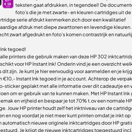
teksten gaat afdrukken, in tegendeel! De document
foto’s die je met zwarte- en kleuren cartridges uit de
rtridge serie afdrukt kenmerken zich door een kwalitatief
ardige afdruk met diepe zwarttonen en levendige kleuren.
cht zwart afgedrukt en foto’s komen contrastrijk en natuurlij
 Ink tegoed!
 alle printers die gebruik maken van deze HP 302 inktcartridg
chikt voor HP Instant Ink! Onderin vind je een overzicht wel
s dit zijn. Je kunt je hier eenvoudig voor aanmelden en je krij
 €10,- Instant Ink tegoed in je account. Achterop de verpak
o-sticker geplakt met alle informatie over dit cadeautje en 
oen om er gebruik van te kunnen maken. Met HP Instant Ink 
 gemak en vrijheid en bespaar je tot 70% t.ov een normale H
ge. Jouw HP printer houdt zelf het inktniveau van de cartridg
n en nog voordat je niet meer kunt printen omdat je inkt op 
 automatisch nieuwe originele inktcartridges door HP gratis
estuurd. Je krijgt de nieuwe inktcartridges toegestuurd incl