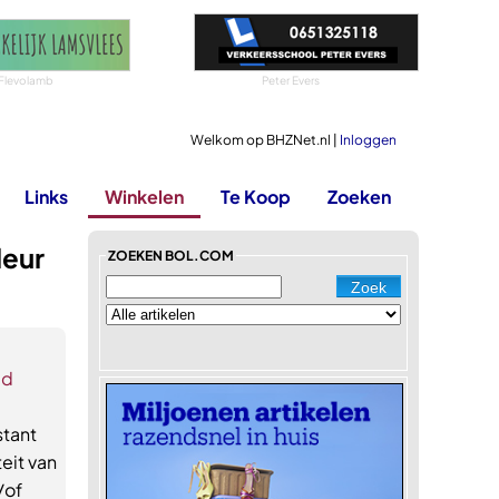
Flevolamb
Peter Evers
Welkom op BHZNet.nl |
Inloggen
Links
Winkelen
Te Koop
Zoeken
leur
ZOEKEN BOL.COM
ed
stant
teit van
/of