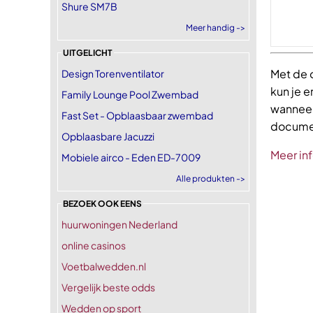
Shure SM7B
Meer handig ->
UITGELICHT
Met de o
Design Torenventilator
kun je e
Family Lounge Pool Zwembad
wanneer 
Fast Set - Opblaasbaar zwembad
documen
Opblaasbare Jacuzzi
Meer in
Mobiele airco - Eden ED-7009
Alle produkten ->
BEZOEK OOK EENS
huurwoningen Nederland
online casinos
Voetbalwedden.nl
Vergelijk beste odds
Wedden op sport