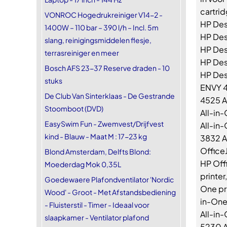
cartri
VONROC Hogedrukreiniger V14-2 -
HP Desk
1400W – 110 bar – 390 l/h – Incl. 5m
HP Desk
slang, reinigingsmiddelen flesje,
HP Des
terrasreiniger en meer
HP Desk
Bosch AFS 23-37 Reserve draden - 10
HP Des
stuks
ENVY 4
De Club Van Sinterklaas - De Gestrande
4525 A
Stoomboot (DVD)
All-in
EasySwim Fun - Zwemvest/Drijfvest
All-in-
kind - Blauw - Maat M : 17-23 kg
3832 Al
OfficeJ
Blond Amsterdam, Delfts Blond:
HP Off
Moederdag Mok 0,35L
printer
Goedewaere Plafondventilator 'Nordic
One pri
Wood' - Groot - Met Afstandsbediening
in-One 
- Fluisterstil - Timer - Ideaal voor
All-in-
slaapkamer - Ventilator plafond
5230 Al