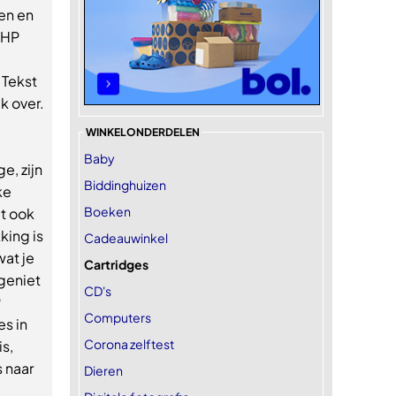
en en
 HP
 Tekst
k over.
WINKELONDERDELEN
Baby
e, zijn
Biddinghuizen
ke
Boeken
gt ook
king is
Cadeauwinkel
wat je
Cartridges
geniet
CD's
P
Computers
es in
Corona zelftest
is,
 naar
Dieren
.