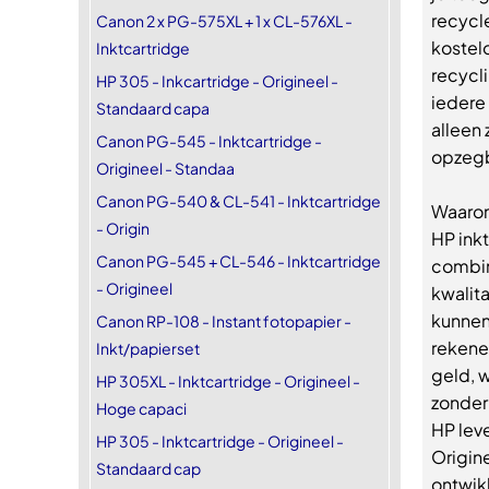
recycl
Canon 2 x PG-575XL + 1 x CL-576XL -
kostelo
Inktcartridge
recycli
HP 305 - Inkcartridge - Origineel -
iedere 
Standaard capa
alleen 
Canon PG-545 - Inktcartridge -
opzegb
Origineel - Standaa
Canon PG-540 & CL-541 - Inktcartridge
Waarom
- Origin
HP ink
Canon PG-545 + CL-546 - Inktcartridge
combin
- Origineel
kwalit
kunnen
Canon RP-108 - Instant fotopapier -
rekene
Inkt/papierset
geld, w
HP 305XL - Inktcartridge - Origineel -
zonder
Hoge capaci
HP leve
HP 305 - Inktcartridge - Origineel -
Origin
Standaard cap
ontwik