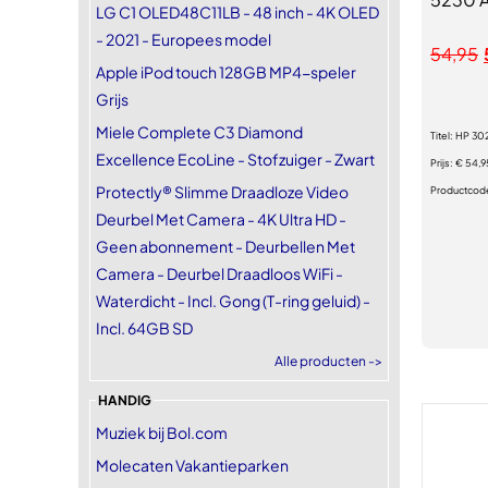
LG C1 OLED48C11LB - 48 inch - 4K OLED
- 2021 - Europees model
54,95
Apple iPod touch 128GB MP4-speler
Grijs
Miele Complete C3 Diamond
Titel:
HP 302
Excellence EcoLine - Stofzuiger - Zwart
Prijs:
€ 54,9
Protectly® Slimme Draadloze Video
Productcod
Deurbel Met Camera - 4K Ultra HD -
Geen abonnement - Deurbellen Met
Camera - Deurbel Draadloos WiFi -
Waterdicht - Incl. Gong (T-ring geluid) -
Incl. 64GB SD
Alle producten ->
HANDIG
Muziek bij Bol.com
Molecaten Vakantieparken