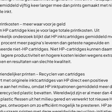
emiddeld vijftig keer langer mee dan prints gemaakt met ni
le inkt.
rintkosten – meer waar voor je geld
 HP cartridge kies je voor lage totale printkosten. Uit
nkelijk onderzoek blijkt dat HP inktcartridges gemiddeld m
 procent meer pagina's leveren dan geteste nagevulde en
seerde niet-HP cartridges. Niet HP-cartridges kunnen daar
n lagere productiviteit en hogere kosten leiden wegens extr
en en resultaten van slechte kwaliteit.
riendelijker printen – Recyclen van cartridges
rt met originele inktcartridges van HP direct een positieve
ge aan het milieu, omdat HP inktpatronen gemiddeld meer 
recycled plastic bevatten. Wereldwijd zijn er al meer dan 4
 plastic flessen uit het milieu gered en verwerkt tot nieuwe 
ges, ontworpen om zo efficiënt mogelijk te presteren. HP ze
r duurzaam printen met deze wereldwijde recycling-initiatie