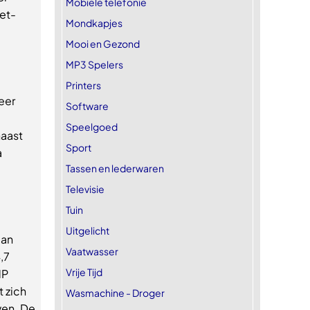
Mobiele telefonie
et-
Mondkapjes
Mooi en Gezond
MP3 Spelers
Printers
eer
Software
Speelgoed
naast
Sport
a
Tassen en lederwaren
Televisie
Tuin
Uitgelicht
dan
Vaatwasser
,7
Vrije Tijd
HP
t zich
Wasmachine - Droger
ven. De