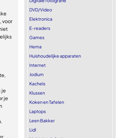
Digitale fotografie
DVD/Video
jke
Elektronica
, voor
E-readers
niet
elijks
Games
Hema
Huishoudelijke apparaten
Internet
Jodium
te,
e
Kachels
 je
Klussen
r je
Koken en Tafelen
n
Laptops
Leen Bakker
n.
Lidl
er