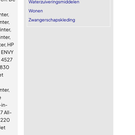
Waterzuiveringsmiddelen
Wonen
nter,
Zwangerschapskleding
nter,
nter,
nter,
er, HP
P ENVY
Y 4527
 3830
et
nter,
e
-in-
7 All-
 5220
Jet