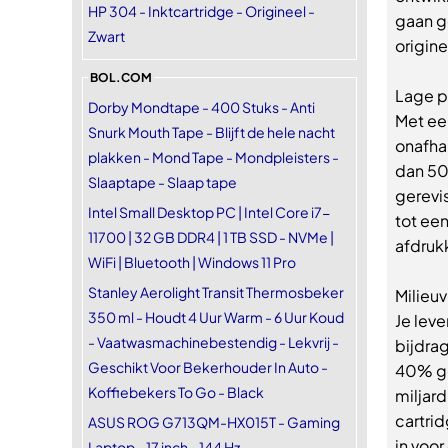
HP 304 - Inktcartridge - Origineel -
gaan g
Zwart
origine
BOL.COM
Lage p
Dorby Mondtape - 400 Stuks - Anti
Met een
Snurk Mouth Tape - Blijft de hele nacht
onafha
plakken - Mond Tape - Mondpleisters -
dan 50
Slaaptape - Slaap tape
gerevi
Intel Small Desktop PC | Intel Core i7-
tot ee
11700 | 32 GB DDR4 | 1 TB SSD - NVMe |
afdrukk
WiFi | Bluetooth | Windows 11 Pro
Stanley Aerolight Transit Thermosbeker
Milieuv
350 ml - Houdt 4 Uur Warm - 6 Uur Koud
Je leve
- Vaatwasmachinebestendig - Lekvrij -
bijdra
Geschikt Voor Bekerhouder In Auto -
40% ge
Koffiebekers To Go - Black
miljard
cartrid
ASUS ROG G713QM-HX015T - Gaming
in voo
Laptop - 17 inch - 144 Hz