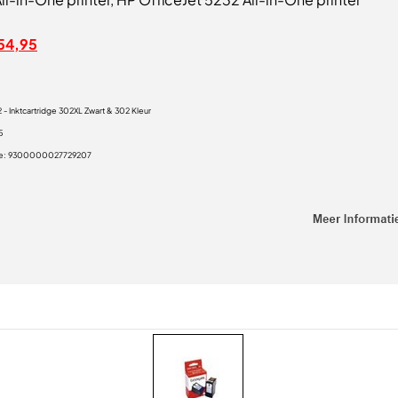
54,95
 - Inktcartridge 302XL Zwart & 302 Kleur
5
e:
9300000027729207