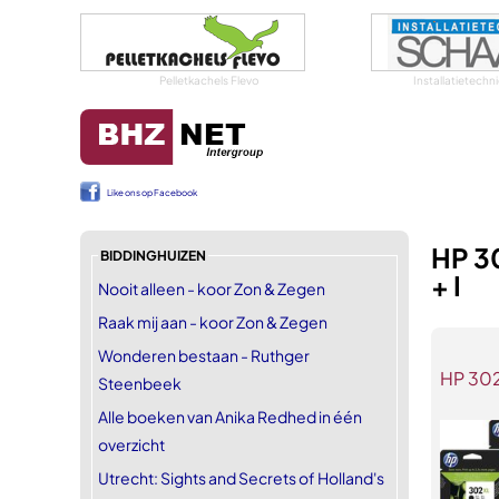
Pelletkachels Flevo
Installatietech
Like ons op Facebook
HP 30
BIDDINGHUIZEN
+ I
Nooit alleen - koor Zon & Zegen
Raak mij aan - koor Zon & Zegen
Wonderen bestaan - Ruthger
HP 302
Steenbeek
Alle boeken van Anika Redhed in één
overzicht
Utrecht: Sights and Secrets of Holland's